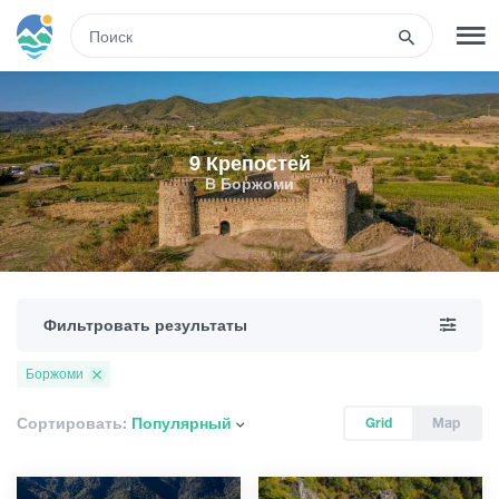
RUS
РЕГИСТРАЦИЯ
ВХОД
9 Крепостей
В Боржоми
Туры
Гостиницы
Фильтровать результаты
Транспорт
Боржоми
Развлечения
Сортировать:
Популярный
Grid
Map
Гиды