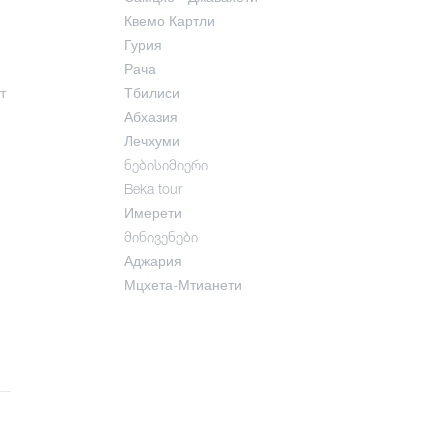
Квемо Картли
Гурия
Рача
т
Тбилиси
Абхазия
Лечхуми
ნებისიმიერი
Beka tour
Имерети
მინივენები
Аджария
Мцхета-Мтианети