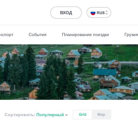
ВХОД
RUS
нспорт
События
Планирование поездки
Грузия
Сортировать:
Популярный
Grid
Map