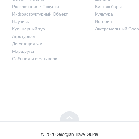
Развлечения / Покупки
Винтаж бары
Инфраструктурный Объект
Культура
Развлечения / Покупки
Научись
История
Кулинарный тур
Экстремальный Спор
Инфраструктурный Объект
Агротуризм
Дегустация чая
Маршруты
Научись
События и фестивали
Кулинарный тур
Агротуризм
Дегустация чая
© 2026 Georgian Travel Guide