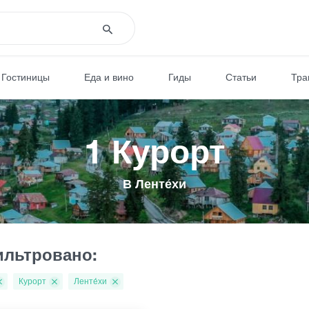
Гостиницы
Еда и вино
Гиды
Статьи
Тра
1 Курорт
В Ленте́хи
льтровано:
Курорт
Ленте́хи