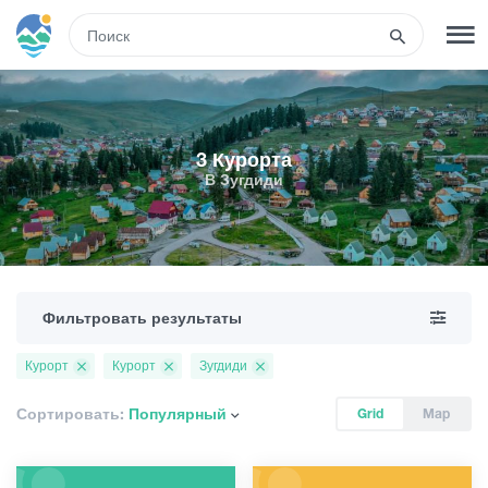
RUS
РЕГИСТРАЦИЯ
ВХОД
3 Курорта
В Зугдиди
Туры
Гостиницы
Фильтровать результаты
Транспорт
Курорт
Курорт
Зугдиди
Развлечения
Сортировать:
Популярный
Grid
Map
Гиды