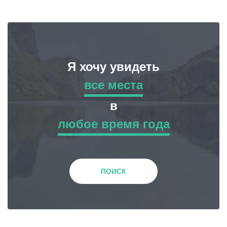
Я хочу увидеть
все места
все места
в
любое время года
Приключенческий Тур
любое время года
Природа
Зима
ПОИСК
История и Культура
Весна