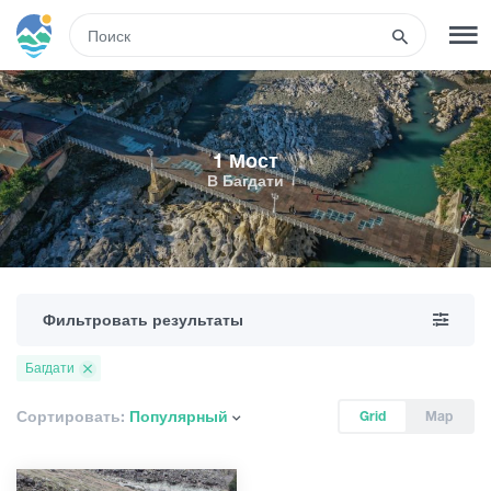
RUS
РЕГИСТРАЦИЯ
ВХОД
1 Мост
В Багдати
Развлечения
Туры
Фильтровать результаты
Маршруты
Багдати
Гостиницы
Сортировать:
Популярный
Grid
Map
Еда и вино