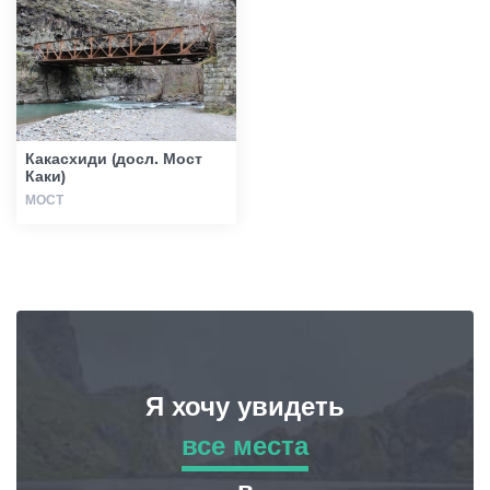
Гиды
Статьи
Какасхиди (досл. Мост
Каки)
Транспорт
МОСТ
События
Планирование поездки
Я хочу увидеть
Грузия
все места
все места