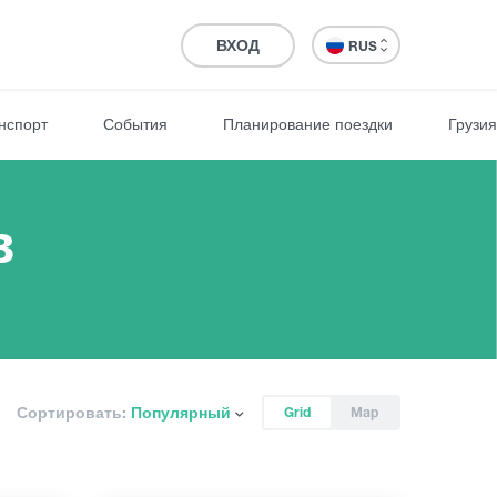
ВХОД
RUS
нспорт
События
Планирование поездки
Грузия
в
Сортировать:
Популярный
Grid
Map