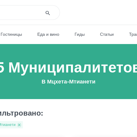
Гостиницы
Еда и вино
Гиды
Статьи
Тра
5 Муниципалитето
В Мцхета-Мтианети
льтровано:
Мтианети