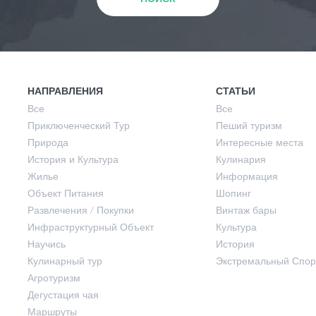
Природа
Весна
История и Культура
Лето
НАПРАВЛЕНИЯ
СТАТЬИ
Все
Все
Приключенческий Тур
Пеший туризм
Жилье
Осень
Природа
Интересные места
История и Культура
Кулинария
Жилье
Информация
Объект Питания
Объект Питания
Шопинг
Развлечения / Покупки
Винтаж бары
Инфраструктурный Объект
Культура
Развлечения / Покупки
Научись
История
Кулинарный тур
Экстремальный Спор
Инфраструктурный Объект
Агротуризм
Дегустация чая
Маршруты