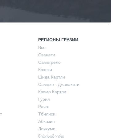
РЕГИОНЫ ГРУЗИИ
Все
Сванети
Самегрело
Кахети
Шида Картли
Самцхе - Джавахети
Квемо Картли
Гурия
Рача
т
Тбилиси
Абхазия
Лечхуми
ნებისიმიერი