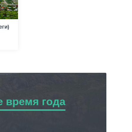
еги)
 время года
ремя года