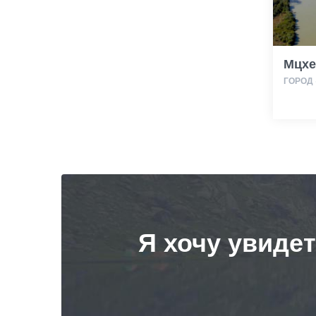
Мцхе
ГОРОД 
Я хочу увиде