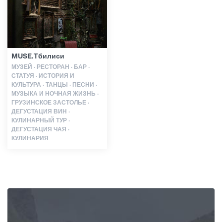
Статьи
MUSE.Тбилиси
Грузия
МУЗЕЙ · РЕСТОРАН · БАР ·
СТАТУЯ · ИСТОРИЯ И
КУЛЬТУРА · ТАНЦЫ · ПЕСНИ ·
МУЗЫКА И НОЧНАЯ ЖИЗНЬ ·
ГРУЗИНСКОЕ ЗАСТОЛЬЕ ·
ДЕГУСТАЦИЯ ВИН ·
КУЛИНАРНЫЙ ТУР ·
ДЕГУСТАЦИЯ ЧАЯ ·
КУЛИНАРИЯ