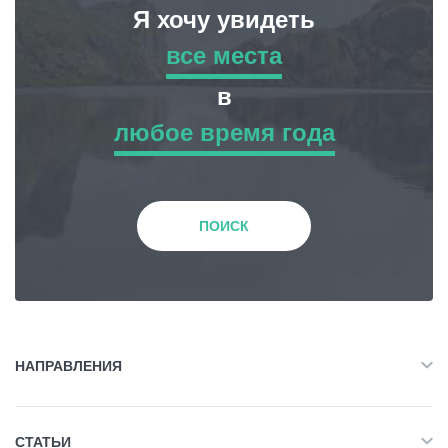
Я хочу увидеть
все места
все места
в
любое время года
Приключенческий Тур
любое время года
Природа
Зима
ПОИСК
История и Культура
Весна
Жилье
Лето
НАПРАВЛЕНИЯ
Объект Питания
Все
Осень
СТАТЬИ