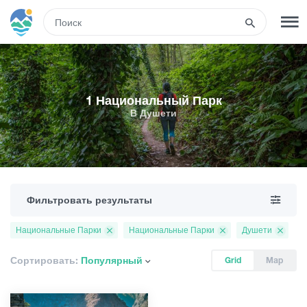
RUS
РЕГИСТРАЦИЯ
ВХОД
1 Национальный Парк
В Душети
Туры
Гостиницы
Фильтровать результаты
Транспорт
Национальные Парки
Национальные Парки
Душети
Развлечения
Сортировать:
Популярный
Grid
Map
Гиды