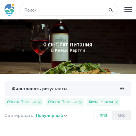
RUS
РЕГИСТРАЦИЯ
ВХОД
0 Объект Питания
В Квемо Картли
Туры
Гостиницы
Фильтровать результаты
Транспорт
Объект Питания
Объект Питания
Квемо Картли
Развлечения
Сортировать:
Популярный
Grid
Map
Гиды