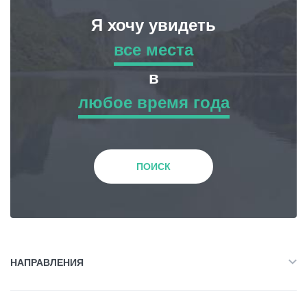
Я хочу увидеть
все места
все места
в
любое время года
Приключенческий Тур
любое время года
Природа
Зима
ПОИСК
История и Культура
Весна
Жилье
Лето
НАПРАВЛЕНИЯ
Объект Питания
Все