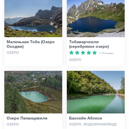
Гиды
Статьи
Маленькая Тоба (Озеро
Тобаварчхили
Оходже)
(серебряное озеро)
Транспорт
ОЗЕРО
1 Отзывы
ОЗЕРО
События
Планирование поездки
Грузия
Озеро Папанцквили
Бассейн Абхеси
ОЗЕРО
ОЗЕРО · ВОДОХРАНИЛИЩЕ