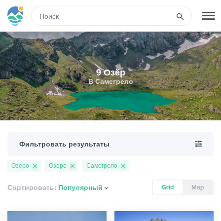
RUS
РЕГИСТРАЦИЯ
ВХОД
9 Озёр
В Самегрело
Развлечения
Туры
Фильтровать результаты
Маршруты
Озеро
Озеро
Самегрело
Гостиницы
Сортировать:
Популярный
Grid
Map
Еда и вино