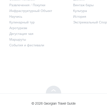
Развлечения / Покупки
Винтаж бары
Инфраструктурный Объект
Культура
Развлечения / Покупки
Научись
История
Кулинарный тур
Экстремальный Спор
Инфраструктурный Объект
Агротуризм
Дегустация чая
Маршруты
Научись
События и фестивали
Кулинарный тур
Агротуризм
Дегустация чая
© 2026 Georgian Travel Guide