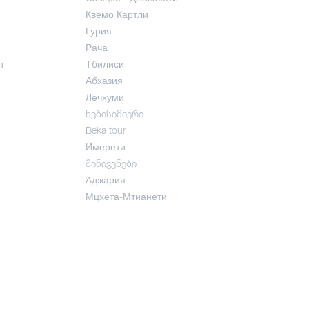
Квемо Картли
Гурия
Рача
т
Тбилиси
Абхазия
Лечхуми
ნებისიმიერი
Beka tour
Имерети
მინივენები
Аджария
Мцхета-Мтианети