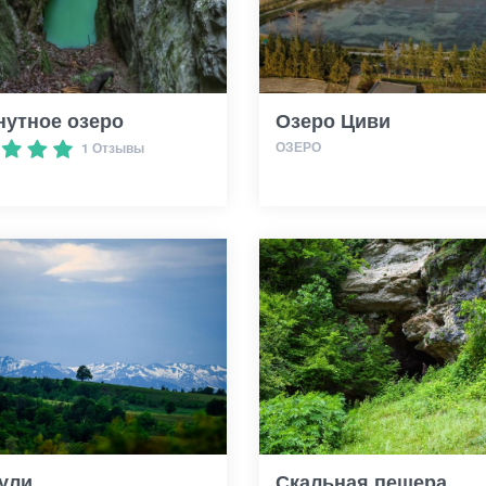
нутное озеро
Озеро Циви
ОЗЕРО
1 Отзывы
ули
Скальная пещера