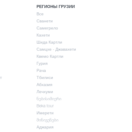
РЕГИОНЫ ГРУЗИИ
Все
Сванети
Самегрело
Кахети
Шида Картли
Самцхе - Джавахети
Квемо Картли
Гурия
Рача
т
Тбилиси
Абхазия
Лечхуми
ნებისიმიერი
Beka tour
Имерети
მინივენები
Аджария