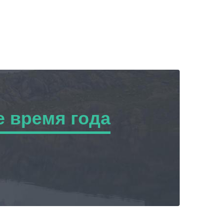
 время года
ремя года