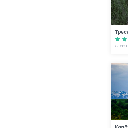
Трес
ОЗЕРО
Корб