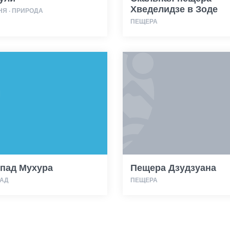
Хведелидзе в Зоде
Я · ПРИРОДА
ПЕЩЕРА
пад Мухура
Пещера Дзудзуана
АД
ПЕЩЕРА