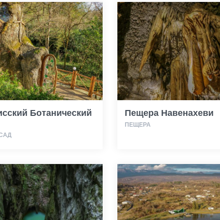
исский Ботанический
Пещера Навенахеви
ПЕЩЕРА
 САД