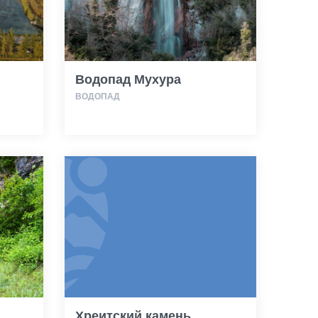
Водопад Мухура
ВОДОПАД
Хреитский камень