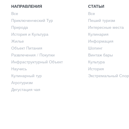
История и Культура
Лето
НАПРАВЛЕНИЯ
СТАТЬИ
Все
Все
Приключенческий Тур
Пеший туризм
Жилье
Осень
Природа
Интересные места
История и Культура
Кулинария
Жилье
Информация
Объект Питания
Объект Питания
Шопинг
Развлечения / Покупки
Винтаж бары
Инфраструктурный Объект
Культура
Развлечения / Покупки
Научись
История
Кулинарный тур
Экстремальный Спор
Инфраструктурный Объект
Агротуризм
Дегустация чая
Научись
Кулинарный тур