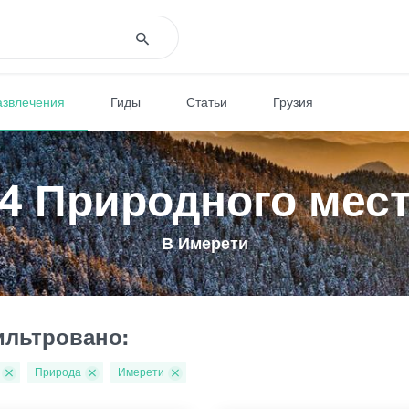
азвлечения
Гиды
Статьи
Грузия
4 Природного мес
В Имерети
льтровано:
Природа
Имерети