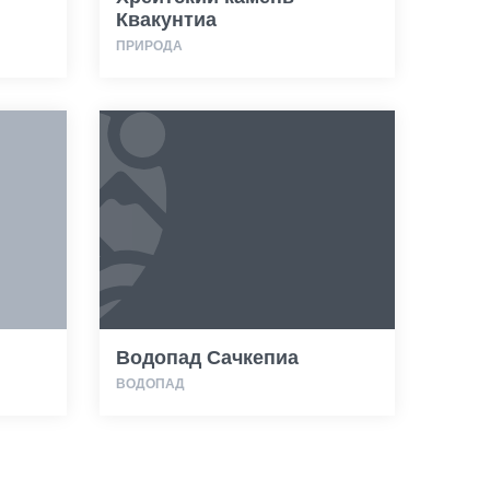
Квакунтиа
ПРИРОДА
Водопад Сачкепиа
ВОДОПАД