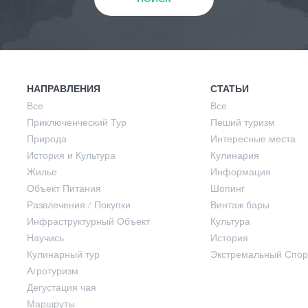
Природа
Весна
История и Культура
Лето
НАПРАВЛЕНИЯ
СТАТЬИ
Все
Все
Приключенческий Тур
Пеший туризм
Жилье
Осень
Природа
Интересные места
История и Культура
Кулинария
Жилье
Информация
Объект Питания
Объект Питания
Шопинг
Развлечения / Покупки
Винтаж бары
Инфраструктурный Объект
Культура
Развлечения / Покупки
Научись
История
Кулинарный тур
Экстремальный Спор
Инфраструктурный Объект
Агротуризм
Дегустация чая
Маршруты