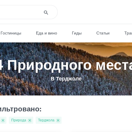
Гостиницы
Еда и вино
Гиды
Статьи
Тра
4 Природного мест
В Терджоле
льтровано:
Природа
Терджола