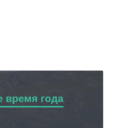
 время года
ремя года