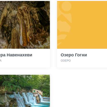
ра Навенахеви
Озеро Гогни
А
ОЗЕРО