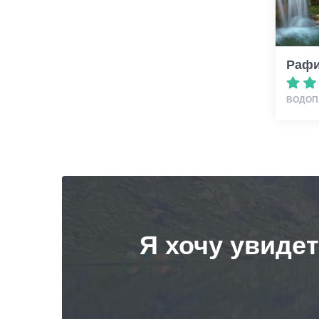
Рафи
ВОДОП
Я хочу увиде