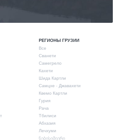
РЕГИОНЫ ГРУЗИИ
Все
Сванети
Самегрело
Кахети
Шида Картли
Самцхе - Джавахети
Квемо Картли
Гурия
Рача
т
Тбилиси
Абхазия
Лечхуми
ნებისიმიერი