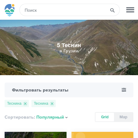
RUS
РЕГИСТРАЦИЯ
ВХОД
5 Теснин
в Грузии
Туры
Гостиницы
Фильтровать результаты
Транспорт
Теснина
Теснина
Развлечения
Сортировать:
Популярный
Grid
Map
Гиды