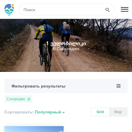
RUS
РЕГИСТРАЦИЯ
ВХОД
1 ველობილიკი
В Сагареджо
Туры
Гостиницы
Фильтровать результаты
Транспорт
Сагареджо
Развлечения
Сортировать:
Популярный
Grid
Map
Гиды