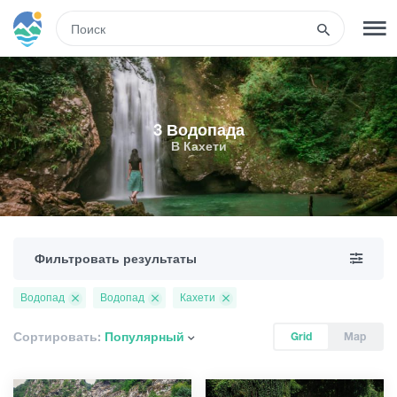
RUS
РЕГИСТРАЦИЯ
ВХОД
3 Водопада
В Кахети
Туры
Гостиницы
Фильтровать результаты
Транспорт
Водопад
Водопад
Кахети
Развлечения
Сортировать:
Популярный
Grid
Map
Гиды