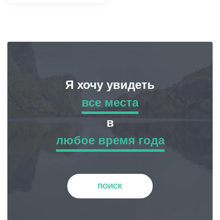
Я хочу увидеть
все места
все места
в
любое время года
Приключенческий Тур
любое время года
Природа
Зима
ПОИСК
История и Культура
Весна