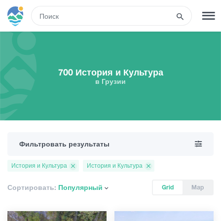
RUS
РЕГИСТРАЦИЯ
ВХОД
700 История и Культура
в Грузии
Туры
Гостиницы
Фильтровать результаты
Транспорт
История и Культура
История и Культура
Развлечения
Сортировать:
Популярный
Grid
Map
Гиды