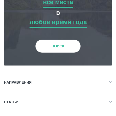
все места
все места
в
любое время года
Приключенческий Тур
любое время года
Природа
Зима
ПОИСК
История и Культура
Весна
Жилье
Лето
НАПРАВЛЕНИЯ
Объект Питания
Все
Осень
СТАТЬИ
Приключенческий Тур
Развлечения / Покупки