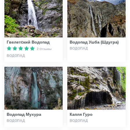
Гиды
Статьи
Гвелетcкий Водопад
Водопад Ушба (Шдугра)
ВОДОПАД
2 Отзывы
Транспорт
ВОДОПАД
События
Планирование поездки
Грузия
Водопад Мухура
Капля Гуро
ВОДОПАД
ВОДОПАД