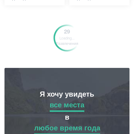
29
Loading...
Развлечения
Я хочу увидеть
все места
все места
в
любое время года
Приключенческий Тур
любое время года