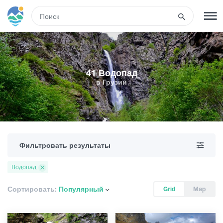
RUS
РЕГИСТРАЦИЯ
ВХОД
41 Водопад
в Грузии
Развлечения
Туры
Фильтровать результаты
Маршруты
Водопад
Гостиницы
Сортировать:
Популярный
Grid
Map
Еда и вино