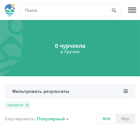
RUS
РЕГИСТРАЦИЯ
ВХОД
0 чурчхела
в Грузии
Туры
Гостиницы
Фильтровать результаты
Транспорт
чурчхела
Развлечения
Сортировать:
Популярный
Grid
Map
Гиды