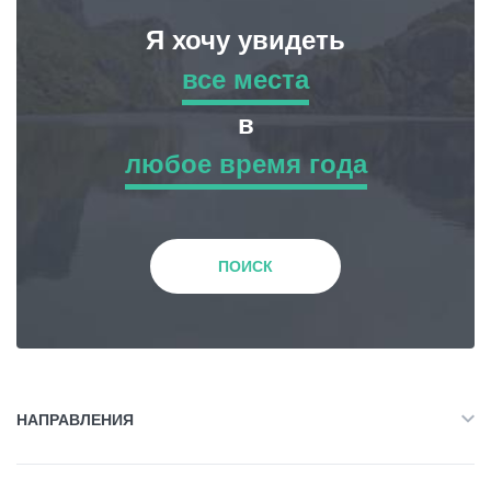
Я хочу увидеть
все места
все места
в
любое время года
Приключенческий Тур
любое время года
Природа
Зима
ПОИСК
История и Культура
Весна
Жилье
Лето
НАПРАВЛЕНИЯ
Объект Питания
Все