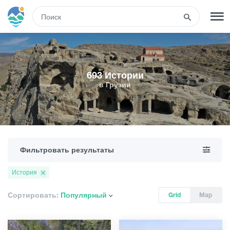
RUS
РЕГИСТРАЦИЯ
ВХОД
693 Истории
в Грузии
Развлечения
Туры
Фильтровать результаты
Маршруты
История
Гостиницы
Сортировать:
Популярный
Grid
Map
Еда и вино