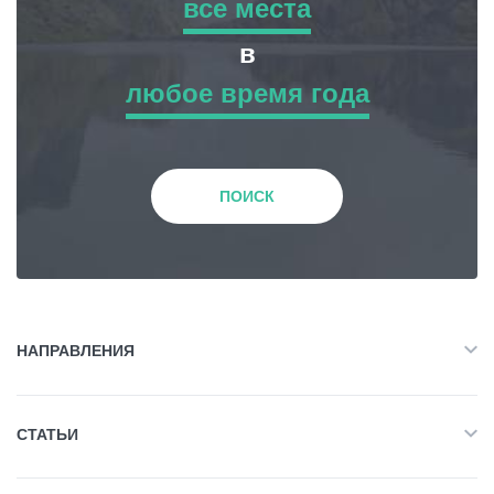
все места
все места
в
любое время года
Приключенческий Тур
любое время года
Природа
Зима
ПОИСК
История и Культура
Весна
Жилье
Лето
НАПРАВЛЕНИЯ
Объект Питания
Все
Осень
СТАТЬИ
Приключенческий Тур
Развлечения / Покупки