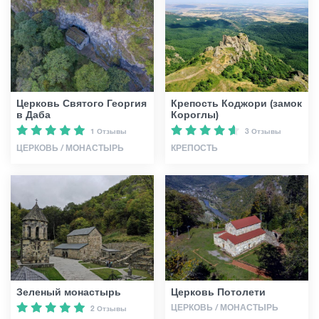
Гиды
Статьи
Церковь Святого Георгия
Крепость Коджори (замок
в Даба
Короглы)
Транспорт
1 Отзывы
3 Отзывы
ЦЕРКОВЬ / МОНАСТЫРЬ
КРЕПОСТЬ
События
Планирование поездки
Грузия
Зеленый монастырь
Церковь Потолети
ЦЕРКОВЬ / МОНАСТЫРЬ
2 Отзывы