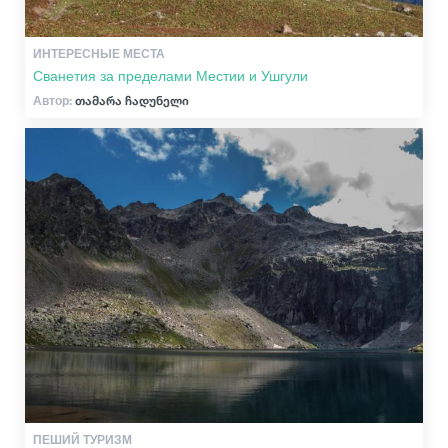
ИНТЕРЕСНЫЕ МЕСТА
Сванетия за пределами Местии и Ушгули
Автор:
თამარა ჩადუნელი
ПЕШИЙ ТУРИЗМ