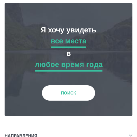
Я хочу увидеть
все места
все места
в
любое время года
Приключенческий Тур
любое время года
Природа
Зима
ПОИСК
История и Культура
Весна
Жилье
Лето
НАПРАВЛЕНИЯ