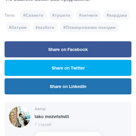
Теги:
#Сванети
#тушети
#сигнаги
#вардзиа
#батуми
#казбеги
#Планирование поездки
Share on Facebook
Share on Twitter
Share on LinkedIn
Автор
tako mezvrishvili
7 статей