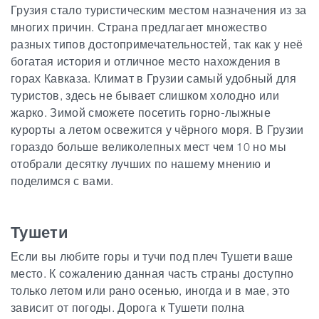
Грузия стало туристическим местом назначения из за
многих причин. Страна предлагает множество
Гиды
разных типов достопримечательностей, так как у неё
богатая история и отличное место нахождения в
горах Кавказа. Климат в Грузии самый удобный для
Статьи
туристов, здесь не бывает слишком холодно или
жарко. Зимой сможете посетить горно-лыжные
Транспорт
курорты а летом освежится у чёрного моря. В Грузии
гораздо больше великолепных мест чем 10 но мы
отобрали десятку лучших по нашему мнению и
События
поделимся с вами.
Планирование поездки
Тушети
Если вы любите горы и тучи под плеч Тушети ваше
Грузия
место. К сожалению данная часть страны доступно
только летом или рано осенью, иногда и в мае, это
зависит от погоды. Дорога к Тушети полна