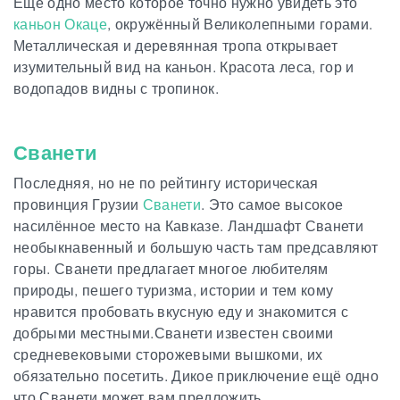
Ещё одно место которое точно нужно увидеть это
каньон Окаце
, окружённый Великолепными горами.
Металлическая и деревянная тропа открывает
изумительный вид на каньон. Красота леса, гор и
водопадов видны с тропинок.
Сванети
Последняя, но не по рейтингу историческая
провинция Грузии
Сванети
. Это самое высокое
насилённое место на Кавказе. Ландшафт Сванети
необыкнавенный и большую часть там предсавляют
горы. Сванети предлагает многое любителям
природы, пешего туризма, истории и тем кому
нравится пробовать вкусную еду и знакомится с
добрыми местными.Сванети известен своими
средневековыми сторожевыми вышкоми, их
обязательно посетить. Дикое приключение ещё одно
что Сванети может вам предложить.