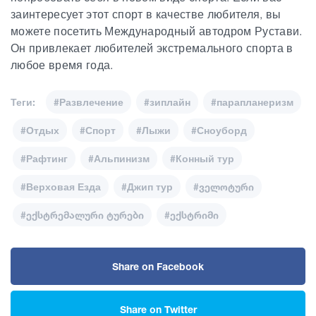
заинтересует этот спорт в качестве любителя, вы
можете посетить Международный автодром Рустави.
Он привлекает любителей экстремального спорта в
любое время года.
Теги:
#Развлечение
#зиплайн
#парапланеризм
#Отдых
#Спорт
#Лыжи
#Сноуборд
#Рафтинг
#Альпинизм
#Конный тур
#Верховая Езда
#Джип тур
#ველოტური
#ექსტრემალური ტურები
#ექსტრიმი
Share on Facebook
Share on Twitter