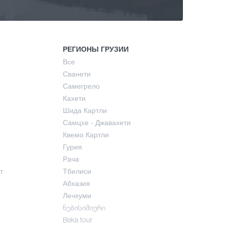
РЕГИОНЫ ГРУЗИИ
Все
Сванети
Самегрело
Кахети
Шида Картли
Самцхе - Джавахети
Квемо Картли
Гурия
Рача
т
Тбилиси
Абхазия
Лечхуми
ნებისიმიერი
Beka tour