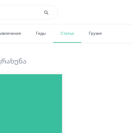
азвлечения
Гиды
Статьи
Грузия
 კრახუნა