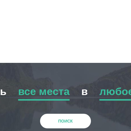
ть
все места
в
любое
все места
любое в
Приключенческий Тур
Зима
ПОИСК