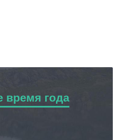
 время года
ремя года