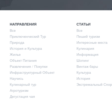
Природа
Весна
История и Культура
Лето
НАПРАВЛЕНИЯ
СТАТЬИ
Все
Все
Приключенческий Тур
Пеший туризм
Жилье
Осень
Природа
Интересные места
История и Культура
Кулинария
Жилье
Информация
Объект Питания
Объект Питания
Шопинг
Развлечения / Покупки
Винтаж бары
Инфраструктурный Объект
Культура
Развлечения / Покупки
Научись
История
Кулинарный тур
Экстремальный Спор
Инфраструктурный Объект
Агротуризм
Дегустация чая
Научись