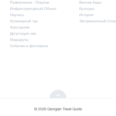
Развлечения / Покупки
Винтаж бары
Инфраструктурный Объект
Культура
Развлечения / Покупки
Научись
История
Кулинарный тур
Экстремальный Спор
Инфраструктурный Объект
Агротуризм
Дегустация чая
Маршруты
Научись
События и фестивали
Кулинарный тур
Агротуризм
Дегустация чая
© 2026 Georgian Travel Guide