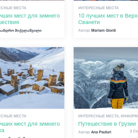
ЕСНЫЕ МЕСТА
ИНТЕРЕСНЫЕ МЕСТА
учших мест для зимнего
10 лучших мест в Вер
шествия
Сванети
სანდრო მიქელაშვილი
Автор:
Mariam Glonti
ЕСНЫЕ МЕСТА
ИНТЕРЕСНЫЕ МЕСТА, ИНФОР
учших мест для зимнего
Путешествие в Грузии
ха
2 C
Автор:
Ana Psuturi