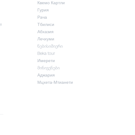
Квемо Картли
Гурия
Рача
т
Тбилиси
Абхазия
Лечхуми
ნებისიმიერი
Beka tour
Имерети
მინივენები
Аджария
Мцхета-Мтианети