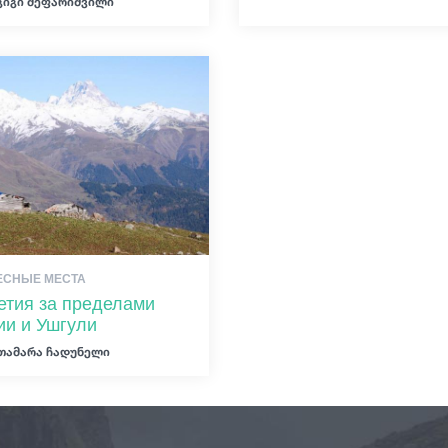
გიგი მეფარიშვილი
ЕСНЫЕ МЕСТА
етия за пределами
ии и Ушгули
თამარა ჩადუნელი