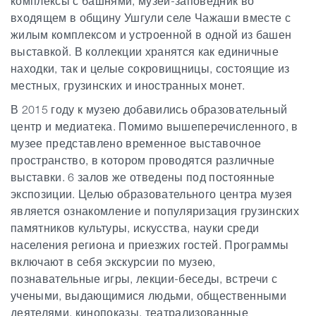
комплексы с башнями, музей-заповедник во
входящем в общину Ушгули
селе Чажаши вместе с
жилым комплексом и устроенной в одной из башен
выставкой. В коллекции хранятся как единичные
находки, так и целые сокровищницы, состоящие из
местных, грузинских и иностранных монет.
В 2015 году к музею добавились образовательный
центр и медиатека. Помимо вышеперечисленного, в
музее представлено временное выставочное
пространство, в котором проводятся различные
выставки. 6 залов же отведены под постоянные
экспозиции. Целью образовательного центра музея
является ознакомление и популяризация грузинских
памятников культуры, искусства, науки среди
населения региона и приезжих гостей. Программы
включают в себя экскурсии по музею,
познавательные игры, лекции-беседы, встречи с
учеными, выдающимися людьми, общественными
деятелями, кинопоказы, театрализованные