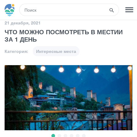
RUS
21 декабря, 2021
ЧТО МОЖНО ПОСМОТРЕТЬ В МЕСТИИ
РЕГИСТРАЦИЯ
ВХОД
ЗА 1 ДЕНЬ
Категория:
Интересные места
Туры
Гостиницы
Транспорт
Развлечения
Гиды