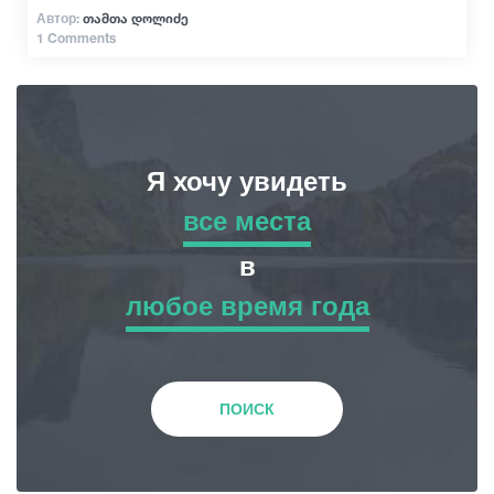
Автор:
თამთა დოლიძე
1 Comments
Я хочу увидеть
все места
все места
в
любое время года
Приключенческий Тур
любое время года
Природа
Зима
ПОИСК
История и Культура
Весна