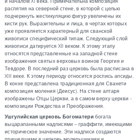
и началом XI века. Примечательна композиция
распятия на северной стене, в которой с целью
подчеркнуть жестикуляцию фигур увеличены их
кисти рук. Выразительны и лица, в чертах которых
уже проявляется характерный для сванской
живописи специфический типаж. Следующий слой
живописи датируется XII веком. К этому этапу
относятся представленные на западной стене
изображения святых верховых воинов Георгия и
Тевдоре.
В последний раз церковь была расписана в
XIII веке. К этому периоду относится роспись апсиды.
В конхе представлена традиционная для Сванети
композиция моления (Деисус).
На стене алтаря
изображены Отцы Церкви, а в самом верху церкви -
композиции Рождества и Преображения.
Ушгулийская церковь Богоматери
богата
выцарапанными надписями – граффити, имеющими
историческое значение. Эти надписи создаются
пришедшими в церковь молельщиками и