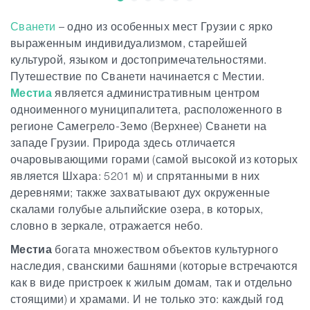
Сванети
– одно из особенных мест Грузии с ярко
Статьи
выраженным индивидуализмом, старейшей
культурой, языком и достопримечательностями.
Путешествие по Сванети начинается с Местии.
Грузия
Местиа
является административным центром
одноименного муниципалитета, расположенного в
регионе Самегрело-Земо (Верхнее) Сванети на
западе Грузии. Природа здесь отличается
очаровывающими горами (самой высокой из которых
является Шхара: 5201 м) и спрятанными в них
деревнями; также захватывают дух окруженные
скалами голубые альпийские озера, в которых,
словно в зеркале, отражается небо.
Местиа
богата множеством объектов культурного
наследия, сванскими башнями (которые встречаются
как в виде пристроек к жилым домам, так и отдельно
стоящими) и храмами. И не только это: каждый год