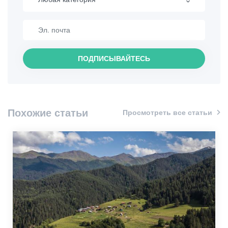
Пеший туризм
Интересные места
ПОДПИСЫВАЙТЕСЬ
Кулинария
Информация
Похожие статьи
Просмотреть все статьи
Шопинг
Винтаж бары
Культура
История
Экстремальный Спорт