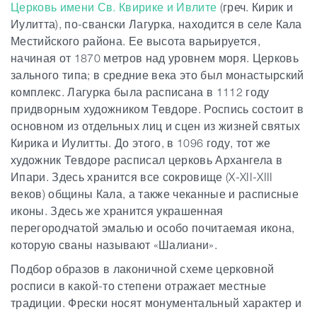
Церковь имени Св. Квирике и Ивлите
(греч. Кирик и
Иулитта), по-свански Лагурка, находится в селе Кала
Местийского района. Ее высота варьируется,
начиная от 1870 метров над уровнем моря. Церковь
зального типа; в средние века это был монастырский
комплекс. Лагурка была расписана в 1112 году
придворным художником Тевдоре. Роспись состоит в
основном из отдельных лиц и сцен из жизней святых
Кирика и Иулитты. До этого, в 1096 году, тот же
художник Тевдоре расписал церковь Архангела в
Ипари. Здесь хранится все сокровище (X-XII-XIII
веков) общины Кала, а также чеканные и расписные
иконы. Здесь же хранится украшенная
перегородчатой эмалью и особо почитаемая икона,
которую сваны называют «Шалиани».
Подбор образов в лаконичной схеме церковной
росписи в какой-то степени отражает местные
традиции. Фрески носят монументальный характер и