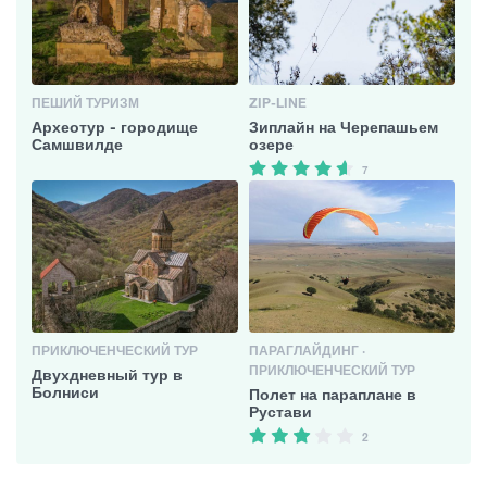
ПЕШИЙ ТУРИЗМ
ZIP-LINE
Археотур - городище
Зиплайн на Черепашьем
Самшвилде
озере
7
ПРИКЛЮЧЕНЧЕСКИЙ ТУР
ПАРАГЛАЙДИНГ ·
ПРИКЛЮЧЕНЧЕСКИЙ ТУР
Двухдневный тур в
Болниси
Полет на параплане в
Рустави
2