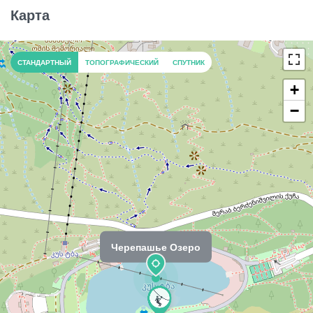
Карта
СТАНДАРТНЫЙ
ТОПОГРАФИЧЕСКИЙ
СПУТНИК
+
−
Черепашье Озеро