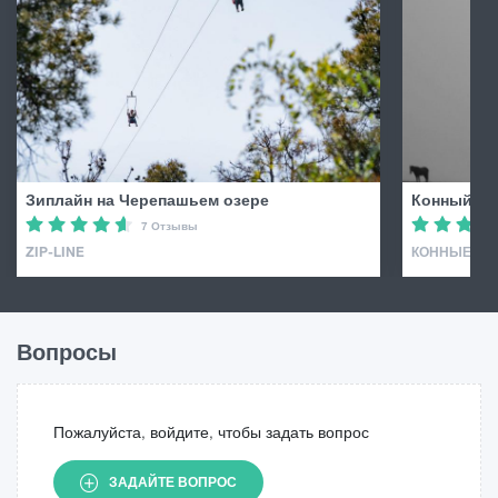
Зиплайн на Черепашьем озере
Конный ту
7 Отзывы
ZIP-LINE
КОННЫЕ ТУ
Вопросы
Пожалуйста, войдите, чтобы задать вопрос
ЗАДАЙТЕ ВОПРОС