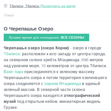
Тбилиси, Тбилиси
(Посмотреть на карте)
Статьи
Озеро
О Черепашье Озеро
Грузия
Лучшее время для посещения:
ВСЕ СЕЗОНЫ
Черепашье озеро
(озеро Корки)
- озеро в городе
Тбилиси
. расположен к юго-западу от центра города,
на северном склоне хребта Мтацминда, 686 метров
над уровнем моря, 10 километров от центра Тбилиси.
Ваке-парк
присоединяется к зеленому массиву
Черепашьего озера и потом территория озеленвшего
озера соединяется с
парком Мтацминда
в единый
зеленый массив. В северной части склона
Черепашьего озера находится
этнографический
музей
под открытым небом,
миниатюрная модель
Грузии.