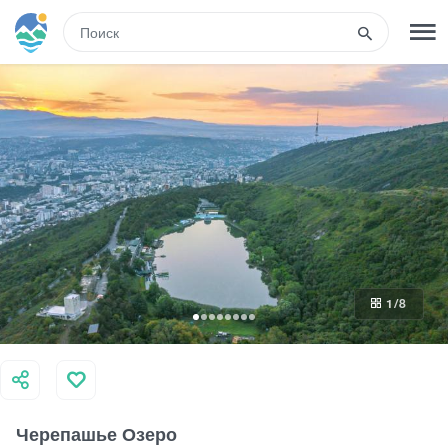
RUS
РЕГИСТРАЦИЯ
ВХОД
Туры
Гостиницы
1
/8
Транспорт
Развлечения
Черепашье Озеро
Гиды