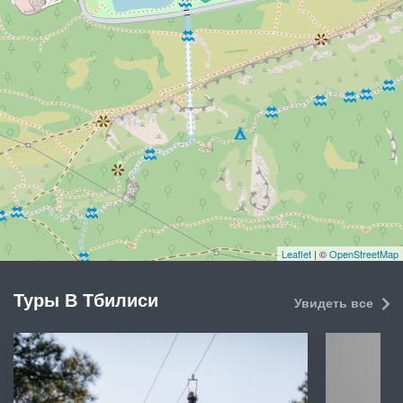
Leaflet
| ©
OpenStreetMap
Туры В Тбилиси
Увидеть все