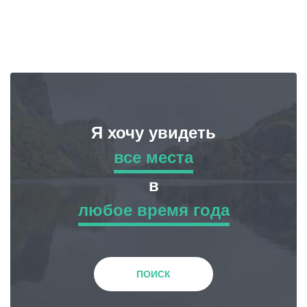
Я хочу увидеть
все места
все места
в
любое время года
Приключенческий Тур
любое время года
Природа
Зима
ПОИСК