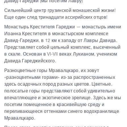
Давид-Гареджи (мы посетим Лавру)
Сильнейший центр грузинской монашеской жизни!
Еще один след тринадцати ассирийских отцов!
Монастырь Крестителя Гареджи — монастырь имени
Иоанна Крестителя в монастырском комплексе
Давид-Гареджи, в 12 км к западу от Лавры Давида.
Представляет собой цельный комплекс, высеченный
в скале. Основан в VI-VII веках Лукианом, учеником
Давида Гареджийского.
Разноцветные горы Мравалцкаро, их зовут
«разноцветными горами» из-за распространенных
здесь осадочных пород разных цветов.
Цветные,
полосатые горы представляют собой удивительно
впечатляющее и экзотическое зрелище. Здесь же мы
посетим помещенное в красивейшую среду и
переливающееся оттенками синего водохранилище
Мравалцкаро.