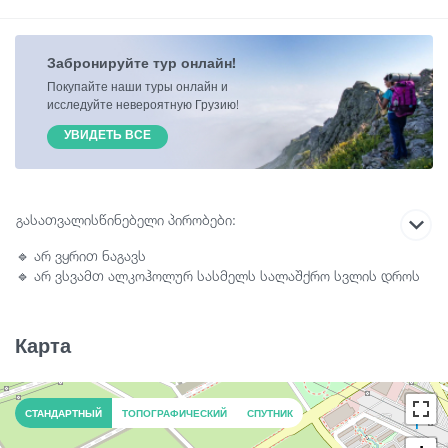
Забронируйте тур онлайн!
Покупайте наши туры онлайн и
исследуйте невероятную Грузию!
УВИДЕТЬ ВСЕ
გასათვალისწინებელი პირობები:
🔹 არ ვყრით ნაგავს
🔹 არ ვსვამთ ალკოჰოლურ სასმელს სალაშქრო სვლის დროს
🔹 ვმოქმედებთ ჯგუფურად და ვითვალისწინებთ
ორგანიზატორის მითითებებს
🔹 არ ვბილწსიტყვაობთ
Карта
🔹 აუცილებელია სპორტული/სალასქრო ფეხსაცმელი
🔹 აუცილებელია კარგი განწყობა ^_^
СТАНДАРТНЫЙ
ТОПОГРАФИЧЕСКИЙ
СПУТНИК