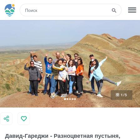
RUS
РЕГИСТРАЦИЯ
ВХОД
Развлечения
Туры
1
/5
Маршруты
Гостиницы
Давид-Гареджи - Разноцветная пустыня,
Еда и вино