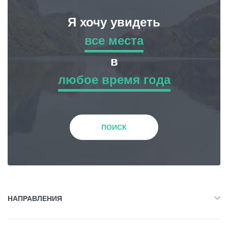
Я хочу увидеть
все места
все места
в
любое время года
Приключенческий Тур
любое время года
Природа
Зима
ПОИСК
История и Культура
Весна
Жилье
Лето
НАПРАВЛЕНИЯ