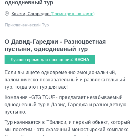
однодневный тур
Кахети, Сагареджо
(Посмотреть на карте)
Гиды
Приключенческий Тур
Статьи
О Давид-Гареджи - Разноцветная
пустыня, однодневный тур
Транспорт
Лучшее время для посещения:
ВЕСНА
Если вы ищете одновременно эмоциональный,
События
паломническо-познавательный и развлекательный
тур, тогда этот тур для вас!
Планирование поездки
Компания «GTG TOUR» предлагает незабываемый
однодневный тур в Давид-Гареджа и разноцветную
пустыню.
Грузия
Тур начинается в Тбилиси, и первый объект, который
мы посетим - это сказочный монастырский комплекс