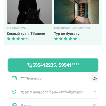
КОННЫЕ ТУРЫ
ПРИКЛЮЧЕНЧЕСКИЙ ТУР
Конный тур в Тбилиси
Тур по бункеру
16
6
595412235, 59941****
*****@gmail.com
მეტრო დიდუბის ზედა ამოსასვლელი
Языки