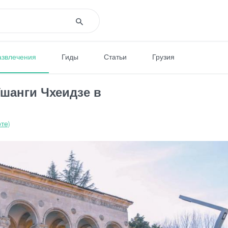
азвлечения
Гиды
Статьи
Грузия
шанги Чхеидзе в
те)