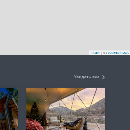
Leaflet
| ©
OpenStreetMap
Увидеть все