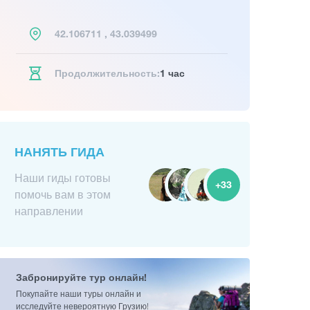
42.106711 , 43.039499
Продолжительность:
1 час
НАНЯТЬ ГИДА
Наши гиды готовы
+33
помочь вам в этом
направлении
Забронируйте тур онлайн!
Покупайте наши туры онлайн и
исследуйте невероятную Грузию!