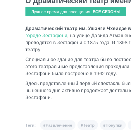
О Драматический театр имен
Лучшее время для посещения:
ВСЕ СЕЗОНЫ
Драматический театр им. Ушанги Чхеидзе 
городе Зестафони
, на улице Давида Агмашен
проводятся в Зестафони с 1875 года. В 1898 
театру.
Специальное здание для театра было построен
этого театральные представления проходили 
Зестафони было построено в 1962 году.
Здесь представленный первый спектакль был 
нынешнего дня активно продолжает деятельно
Зестафони.
Теги:
#Развлечение
#Театр
#Покупки