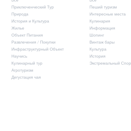
Приключенческий Тур
Пеший туризм
Жилье
Осень
Природа
Интересные места
История и Культура
Кулинария
Жилье
Информация
Объект Питания
Объект Питания
Шопинг
Развлечения / Покупки
Винтаж бары
Инфраструктурный Объект
Культура
Развлечения / Покупки
Научись
История
Кулинарный тур
Экстремальный Спор
Инфраструктурный Объект
Агротуризм
Дегустация чая
Научись
Кулинарный тур