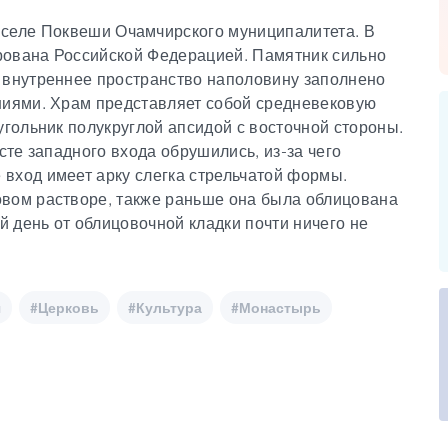
в селе Поквеши Очамчирского муниципалитета. В
рована Российской Федерацией. Памятник сильно
 внутреннее пространство наполовину заполнено
ниями. Храм представляет собой средневековую
угольник полукруглой апсидой с восточной стороны.
сте западного входа обрушились, из-за чего
вход имеет арку слегка стрельчатой формы.
овом растворе, также раньше она была облицована
 день от облицовочной кладки почти ничего не
я
#Церковь
#Культура
#Монастырь