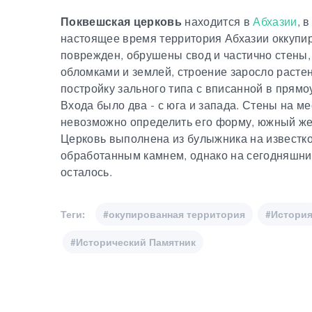
Поквешская церковь
находится в
Абхазии
, 
настоящее время территория Абхазии оккупи
поврежден, обрушены свод и частично стены,
обломками и землей, строение заросло расте
постройку зального типа с вписанной в прямо
Входа было два - с юга и запада. Стены на ме
невозможно определить его форму, южный же 
Церковь выполнена из булыжника на известк
обработанным камнем, однако на сегодняшний
осталось.
Теги:
#окупированная территория
#Истори
#Исторический Памятник