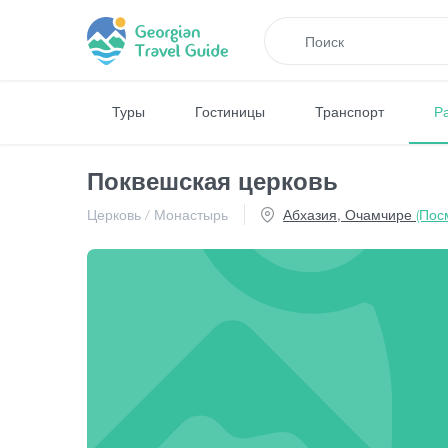
Туры
Гостиницы
Транспорт
Р
Поквешская церковь
Церковь / Монастырь
Абхазия, Очамчире
(Пос