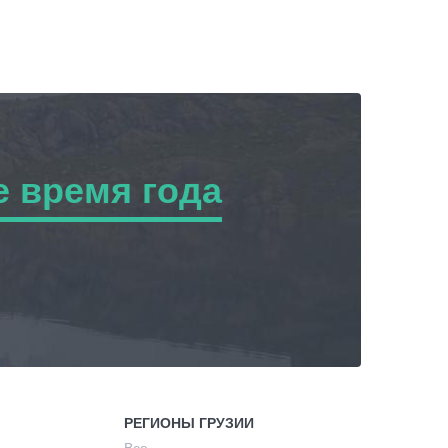
 время года
ремя года
РЕГИОНЫ ГРУЗИИ
Все