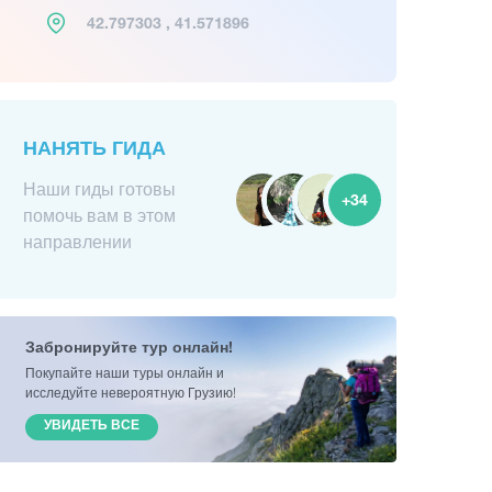
42.797303 , 41.571896
НАНЯТЬ ГИДА
Наши гиды готовы
+34
помочь вам в этом
направлении
Забронируйте тур онлайн!
Покупайте наши туры онлайн и
исследуйте невероятную Грузию!
УВИДЕТЬ ВСЕ