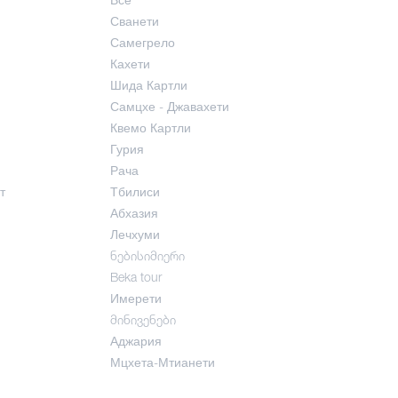
Сванети
Самегрело
Кахети
Шида Картли
Самцхе - Джавахети
Квемо Картли
Гурия
Рача
т
Тбилиси
Абхазия
Лечхуми
ნებისიმიერი
Beka tour
Имерети
მინივენები
Аджария
Мцхета-Мтианети