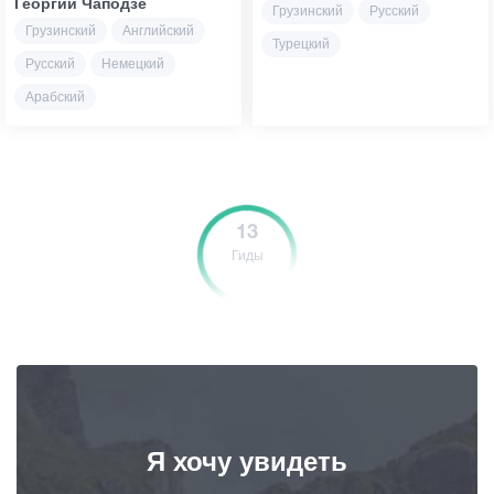
Георгий Чаподзе
Грузинский
Русский
Грузинский
Английский
Турецкий
Русский
Немецкий
Арабский
13
Гиды
Я хочу увидеть