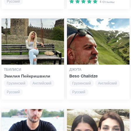
Русский
4 Отзывы
ТБИЛИСИ
ДЖУТА
Эмилия Пейкришвили
Beso Chalidze
Грузинский
Английский
Грузинский
Английский
Русский
Русский