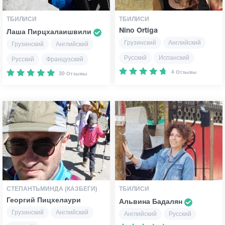
ТБИЛИСИ
ТБИЛИСИ
Nino Ortiga
Лаша Пирцхалаишвили
Грузинский
Английский
Грузинский
Английский
Русский
Испанский
Русский
Французский
4 Отзывы
30 Отзывы
СТЕПАНТЬМИНДА (КАЗБЕГИ)
ТБИЛИСИ
Георгий Пицхелаури
Альвина Бадалян
Грузинский
Английский
Английский
Русский