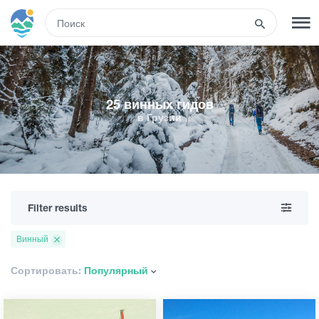
RUS
РЕГИСТРАЦИЯ
ВХОД
25 винных гидов
в Грузии
Развлечения
Туры
Filter results
Маршруты
Винный
Гостиницы
Сортировать:
Популярный
Еда и вино