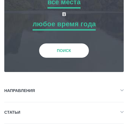
все места
все места
в
любое время года
Приключенческий Тур
любое время года
Природа
Зима
ПОИСК
История и Культура
Весна
Жилье
Лето
НАПРАВЛЕНИЯ
Объект Питания
Все
Осень
СТАТЬИ
Приключенческий Тур
Развлечения / Покупки