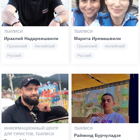
ТБИЛИСИ
ТБИЛИСИ
Ираклий Надареишвили
Марита Иремашвили
Грузинский
Английский
Грузинский
Английский
Русский
Русский
ИНФОРМАЦИОННЫЙ ЦЕНТР
ТБИЛИСИ
ДЛЯ ТУРИСТОВ, ТБИЛИСИ
Раймонд Бурчуладзе