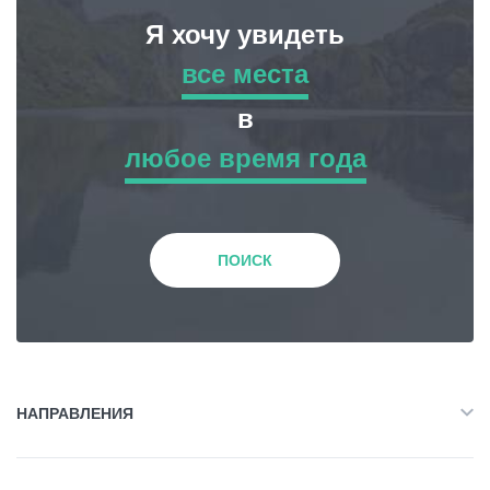
Я хочу увидеть
все места
все места
в
любое время года
Приключенческий Тур
любое время года
Природа
Зима
ПОИСК
История и Культура
Весна
Жилье
Лето
НАПРАВЛЕНИЯ
Объект Питания
Все
Осень