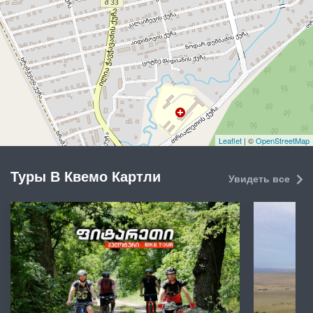
Leaflet
| ©
OpenStreetMap
Туры В Квемо Картли
Увидеть все