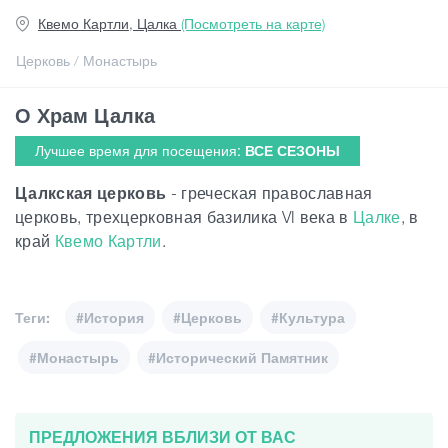
Квемо Картли, Цалка
(Посмотреть на карте)
Статьи
Церковь / Монастырь
О Храм Цалка
Грузия
Лучшее время для посещения:
ВСЕ СЕЗОНЫ
Цалкская церковь
- греческая православная
церковь, трехцерковная базилика VI века в
Цалке
, в
край
Квемо Картли
.
Теги:
#История
#Церковь
#Культура
#Монастырь
#Исторический Памятник
ПРЕДЛОЖЕНИЯ ВБЛИЗИ ОТ ВАС