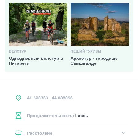
ВЕЛОТУР
ПЕШИЙ ТУРИЗМ
Однодневный велотур в
Археотур - городище
Питарети
Самшвилде
41.598333 , 44.088056
Продолжительность:
1 день
Расстояние