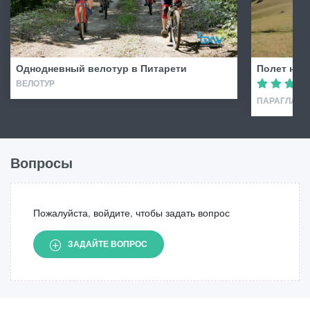
Однодневный велотур в Питарети
Полет на п
ВЕЛОТУР
ПАРАГЛАЙДИ
Вопросы
Пожалуйста, войдите, чтобы задать вопрос
ЗАДАЙТЕ ВОПРОС