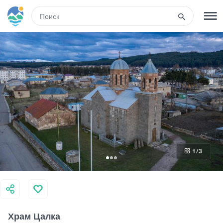
RUS
РЕГИСТРАЦИЯ
ВХОД
Туры
Гостиницы
1
/3
Транспорт
Развлечения
Храм Цалка
Гиды