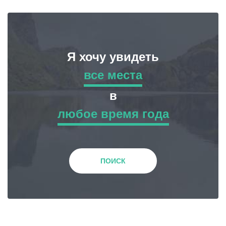
Я хочу увидеть
все места
все места
в
любое время года
Приключенческий Тур
любое время года
Природа
Зима
ПОИСК
История и Культура
Весна
Жилье