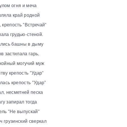
улом огня и меча
пляла край родной
 крепость "Встречай"
ала грудью-стеной.
ались башны в дыму
в застилала гарь,
окойный могучий муж
тву крепость "Удар"
лась крепость "Удар"
ал, несметней песка
гу запирал тогда
ель "Не выпускай"
ч грузинский сверкал