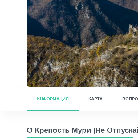
ИНФОРМАЦИЯ
КАРТА
ВОПР
О Крепость Мури (Не Отпуска