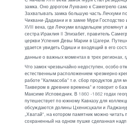
замка. Оно дорогом Лухвано к Самегрело сам
Захватывать замка большую часть Лечхуми по
Чиквани-Дадиани и в замке Мури Господство и
XVIII века, где Лечхуми владельцем упомянут 
сестра Ираклия II Элизабет, правитель Самег
церкви Успения Девы Марии в Цагери. Путеше
удается увидеть Одиши и входящий в его сост
данные о важных моментах в трех регионах, г
Что замок чрезвычайно недоступен, особо отм
естественным расположением чрезмерно креп
работе "Калмасоба" т.е. сбор продуктов для 
Таквером в древние времена" и говорит о баз
Максиме Исповедник. В 1860 -1862 годах геог
путешествует по южному Кавказу для коллекц
обсуждаются долины Цхенисцкали и Ладжанур
„Хватай“, на котором памятник можно читать 
сохраненный на одном пушке сделанная надпи