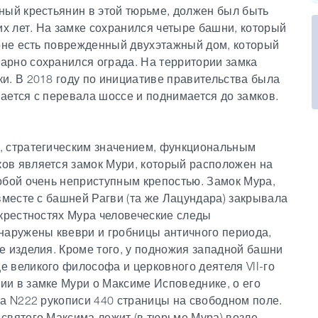
ный крестьянин в этой тюрьме, должен был быть
их лет. На замке сохранился четыре башни, который
роне есть поврежденный двухэтажный дом, который
арно сохранился ограда. На территории замка
и. В 2018 году по инициативе правительства была
ается с перевала шоссе и поднимается до замков.
, стратегическим значением, функциональным
ов является замок Мури, который расположен на
обой очень неприступным крепостью. Замок Мура,
вместе с башней Рагви (та же Лацундара) закрывала
окрестностях Мура человеческие следы
наружены квеври и гробницы античного периода,
е изделия. Кроме того, у подножия западной башни
 великого философа и церковного деятеля VII-го
и в замке Мури о Максиме Исповеднике, о его
ка N222 рукописи 440 страницы на свободном поле.
святого Максима лежит (в тюрьме Мура) возле