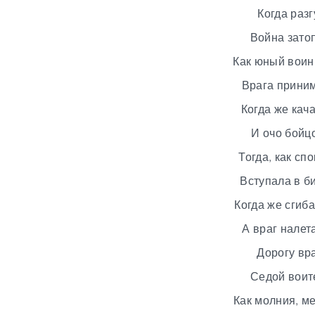
Когда разг
Война зато
Как юный воин,
Врага приним
Когда же кач
И очо бойцо
Тогда, как сп
Вступала в би
Когда же сгиба
А враг налет
Дорогу вра
Седой воит
Как молния, ме