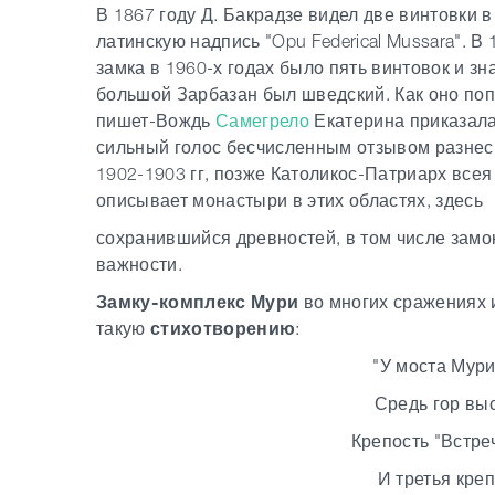
В 1867 году Д. Бакрадзе видел две винтовки в
латинскую надпись "Opu Federical Mussara". В
замка в 1960-х годах было пять винтовок и з
большой Зарбазан был шведский. Как оно попа
пишет-Вождь
Самегрело
Екатерина приказала
сильный голос бесчисленным отзывом разнес 
1902-1903 гг, позже Католикос-Патриарх всея
описывает монастыри в этих областях, здесь
сохранившийся древностей, в том числе замок
важности.
Замку-комплекс Мури
во многих сражениях 
такую
стихотворению
:
"У моста Мури
Средь гор выс
Крепость "Встреч
И третья креп