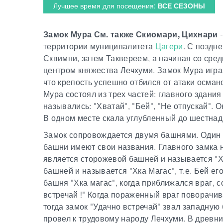
Лучшее время для посещения:
ВСЕ СЕЗОНЫ
Замок Мура См. также Скиомари, Цихнари
-
территории муниципалитета
Цагери
. С поздн
Сквимни, затем Таквереем, а начиная со сре
центром княжества Лечхуми. Замок Мура игра
что крепость успешно отбился от атаки осман
Мура состоял из трех частей: главного здания
назывались: "Хватай", "Бей", "Не отпускай".
В одном месте скала углубленный до шестнад
Замок сопровождается двумя башнями. Один на
башни имеют свои названия. Главного замка 
является сторожевой башней и называется "Х
башней и называется "Хка Магас", т.е. Бей е
башня "Хка магас", когда приближался враг, 
встречай !" Когда пораженный враг поворачи
тогда замок "Удачно встречай" звал западную
провел к трудовому народу Лечхуми. В древни