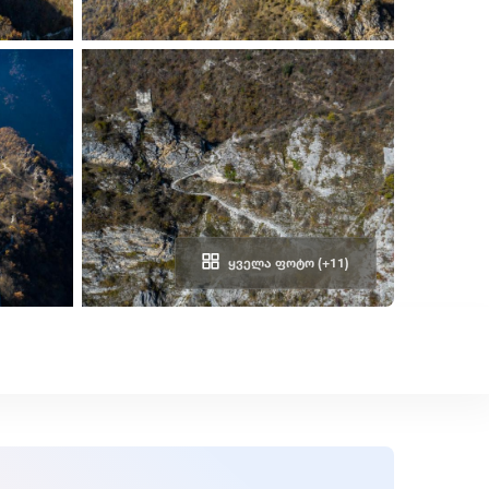
ᲧᲕᲔᲚᲐ ᲤᲝᲢᲝ (+11)