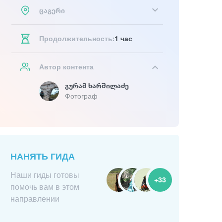
ცაგერი
Продолжительность:
1 час
Автор контента
Გურამ Ხარშილაძე
Фотограф
НАНЯТЬ ГИДА
Наши гиды готовы
+33
помочь вам в этом
направлении