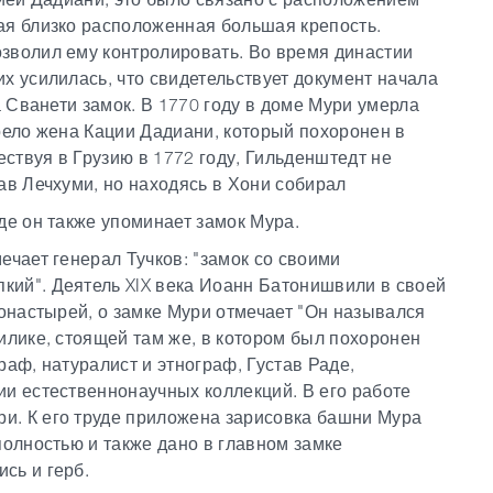
ая близко расположенная большая крепость.
зволил ему контролировать. Во время династии
х усилилась, что свидетельствует документ начала
а Сванети замок. В 1770 году в доме Мури умерла
рело жена Кации Дадиани, который похоронен в
ствуя в Грузию в 1772 году, Гильденштедт не
ав Лечхуми, но находясь в Хони собирал
де он также упоминает замок Мура.
ечает генерал Тучков: "замок со своими
кий". Деятель XIX века Иоанн Батонишвили в своей
монастырей, о замке Мури отмечает "Он назывался
илике, стоящей там же, в котором был похоронен
раф, натуралист и этнограф, Густав Раде,
ии естественнонаучных коллекций. В его работе
и. К его труде приложена зарисовка башни Мура
полностью и также дано в главном замке
сь и герб.