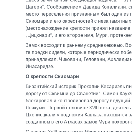
Цагери". Соображением Давида Копалиани, св
место переселения признанным был один из 
Скиомари и его окрестностей с незапамятных
(местонахождение крепости принял название
„Цицхнари“, и его второе имя, Мури, протекает
Замок восходит к раннему средневековью. Во
те предки сидели, которые периодически побе
принадлежал: Чиковани, Геловани, Ахвледиан
Инасаридзе.
О крепости Скиомари
Византийский историк Прокопии Кесариэль пиш
дорогу от Сквимни до Сванетии". Симон Каух
блокировал и контролировал дорогу ведущий
Лечхуми. Первой половине XVIII века, деятел
Цхенисцкали у подножия Кавказа находится за
созданном в его Атласах замок Мури похорон
С начала XVIII века замок Мури стал резиден