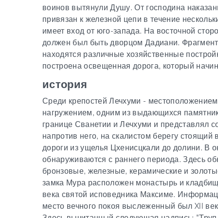
воинов вытянули Душу. От господина наказан
привязан к железной цепи в течение нескольк
имеет вход от юго-запада. На восточной сто
должен был быть дворцом Дадиани. Фрагмент
находятся различные хозяйственные постройк
построена освещенная дорога, который начин
история
Среди крепостей Лечхуми - местоположением
нагружением, одним из выдающихся памятник
границе Сванетии и Лечхуми и представлял с
напротив него, на скалистом берегу стоящий 
дороги из ущелья Цхенисцкали до долини. В 
обнаруживаются с раннего периода. Здесь об
бронзовые, железные, керамические и золоты
замка Мура расположен монастырь и кладбище
века святой исповедника Максиме. Информаци
место вечного покоя выслеженный был XII ве
Здесь вычитанный следующая надпись: "Труп 