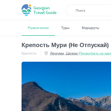
Развлечения
Туры
Маршруты
Крепость Мури (Не Отпускай)
Крепость
Лечхуми, Цагери
(Посмотреть на карт