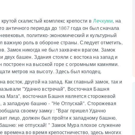
 крутой скалистый комплекс крепости в
Лечхуми
, на
его античного периода до 1867 года он был сначала
дневековья, политико-экономический и культурный
л важную роль в обороне страны. Следует отметить,
ов. Замок никогда не был захвачен врагом. Замок
 и двух башен. Здания стояли с востока на запад и
 Он построен на высокой горе с огромными камнями.
цати метров на высоту. Здесь был колодец.
 восток, другой на запад. Как главный замок, так и
называли "Удачно встречай", Восточная Башня
ка Мага", восточная Башня является сторожевой
го, а западную башню - "Не Отпускай". Сторожевая
сообщала своему замку : "Враг пришел Удачно
вает лицо, должен был пройти к западному башню,
 башню: не отпускай! " Замок Мура плохое служение
е времена во время крепостничество, здесь многих