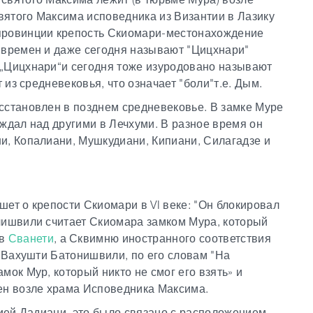
ятого Максима исповедника из Византии в Лазику
провинции крепость Скиомари-местонахождение
 времен и даже сегодня называют "Цицхнари"
 „Цицхнари“и сегодня тоже изуродовано называют
 из средневековья, что означает "боли"т.е. Дым.
сстановлен в позднем средневековье. В замке Муре
ждал над другими в Лечхуми. В разное время он
и, Копалиани, Мушкудиани, Кипиани, Силагадзе и
ет о крепости Скиомари в VI веке: "Он блокировал
чишвили считает Скиомара замком Мура, который
 в
Сванети
, а Сквимню иностранного соответствия
ь Вахушти Батонишвили, по его словам "На
мок Мур, который никто не смог его взять» и
ен возле храма Исповедника Максима.
цией Дадиани, это было связано с расположением