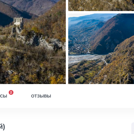
2
ОСЫ
ОТЗЫВЫ
й)