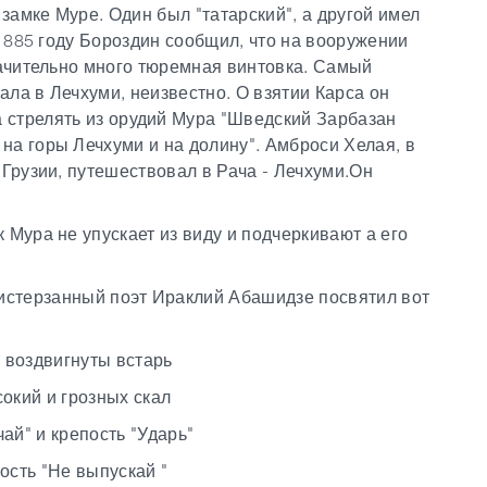
 замке Муре. Один был "татарский", а другой имел
 1885 году Бороздин сообщил, что на вооружении
начительно много тюремная винтовка. Самый
ла в Лечхуми, неизвестно. О взятии Карса он
 стрелять из орудий Мура "Шведский Зарбазан
на горы Лечхуми и на долину". Амброси Хелая, в
 Грузии, путешествовал в Рача - Лечхуми.Он
 Мура не упускает из виду и подчеркивают а его
истерзанный поэт Ираклий Абашидзе посвятил вот
 воздвигнуты встарь
окий и грозных скал
ай" и крепость "Ударь"
ость "Не выпускай "