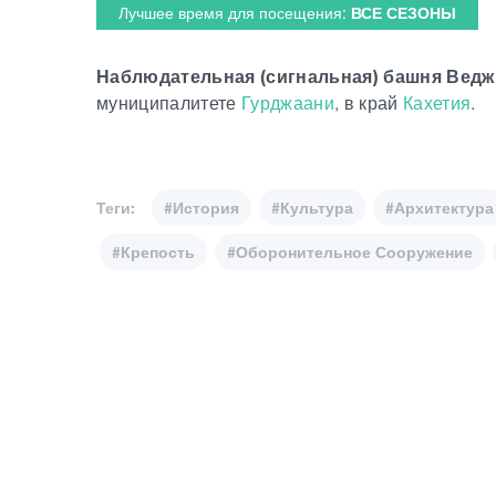
Лучшее время для посещения:
ВСЕ СЕЗОНЫ
Наблюдательная (сигнальная) башня Вед
муниципалитете
Гурджаани
, в край
Кахетия
.
Теги:
#История
#Культура
#Архитектура
#Крепость
#Оборонительное Сооружение