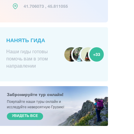
41.706073 , 45.811055
НАНЯТЬ ГИДА
Наши гиды готовы
+33
помочь вам в этом
направлении
Забронируйте тур онлайн!
Покупайте наши туры онлайн и
исследуйте невероятную Грузию!
УВИДЕТЬ ВСЕ