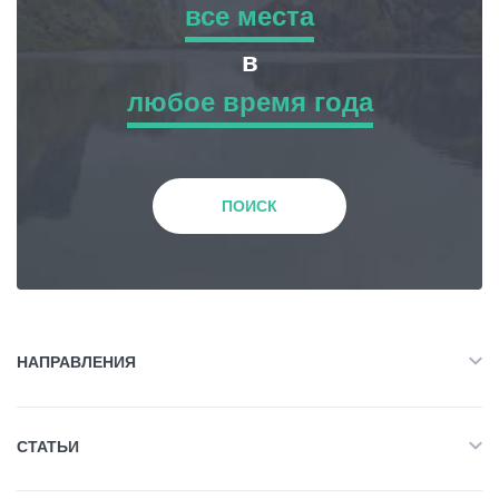
все места
все места
в
Гиды
любое время года
Приключенческий Тур
любое время года
Статьи
Природа
Зима
Транспорт
ПОИСК
История и Культура
События
Весна
Планирование поездки
Жилье
Лето
НАПРАВЛЕНИЯ
Грузия
Объект Питания
Все
Осень
СТАТЬИ
Приключенческий Тур