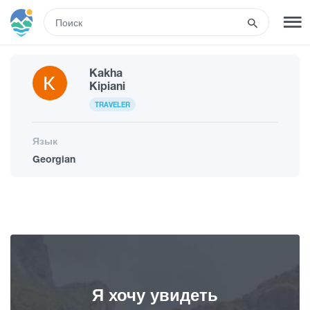
RUS
Kakha
РЕГИСТРАЦИЯ
ВХОД
Kipiani
TRAVELER
Развлечения
Язык
Georgian
Туры
Маршруты
Гостиницы
Я хочу увидеть
Еда и вино