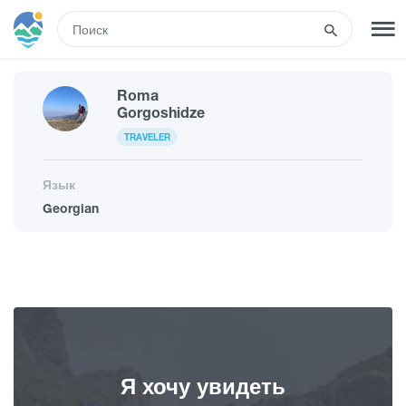
RUS
Roma
РЕГИСТРАЦИЯ
ВХОД
Gorgoshidze
TRAVELER
Туры
Язык
Georgian
Гостиницы
Транспорт
Развлечения
Я хочу увидеть
Гиды