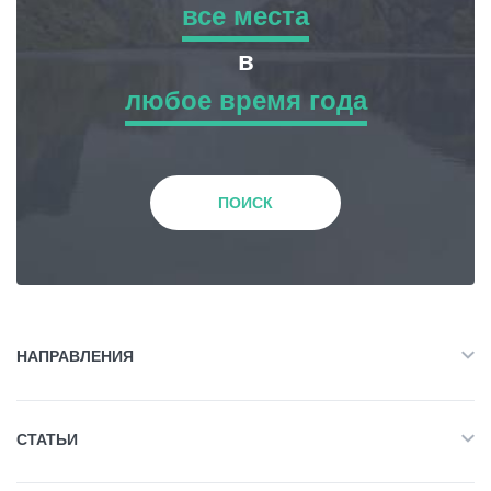
все места
все места
в
Статьи
любое время года
Приключенческий Тур
любое время года
Грузия
Природа
Зима
ПОИСК
История и Культура
Весна
Жилье
Лето
НАПРАВЛЕНИЯ
Объект Питания
Все
Осень
СТАТЬИ
Приключенческий Тур