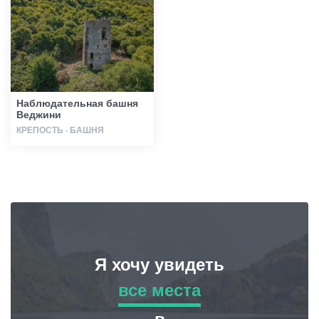
Гиды
Статьи
Наблюдательная башня
Веджини
Транспорт
КРЕПОСТЬ · БАШНЯ
События
Планирование поездки
Я хочу увидеть
Грузия
все места
все места