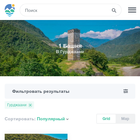
RUS
РЕГИСТРАЦИЯ
ВХОД
1 Башня
В Гурджаани
Развлечения
Туры
Фильтровать результаты
Маршруты
Гурджаани
Гостиницы
Сортировать:
Популярный
Grid
Map
Еда и вино