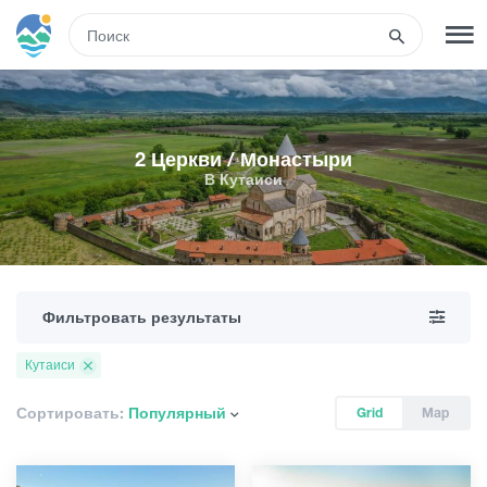
RUS
РЕГИСТРАЦИЯ
ВХОД
2 Церкви / Монастыри
В Кутаиси
Туры
Гостиницы
Фильтровать результаты
Транспорт
Кутаиси
Развлечения
Сортировать:
Популярный
Grid
Map
Гиды