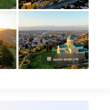
ᲧᲕᲔᲚᲐ ᲤᲝᲢᲝ (+9)