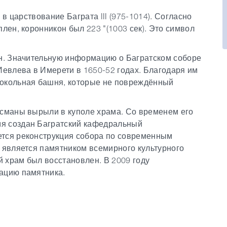
 в царствование Баграта III (975-1014). Согласно
лен, коронникон был 223 "(1003 сек).
Это символ
ен. Значительную информацию о Багратском соборе
Иевлева в Имерети в 1650-52 годах. Благодаря им
локольная башня, которые не повреждённый
османы вырыли в куполе храма. Со временем его
я создан Багратский кафедральный
ется реконструкция собора по современным
р является памятником всемирного культурного
 храм был восстановлен. В 2009 году
ацию памятника.