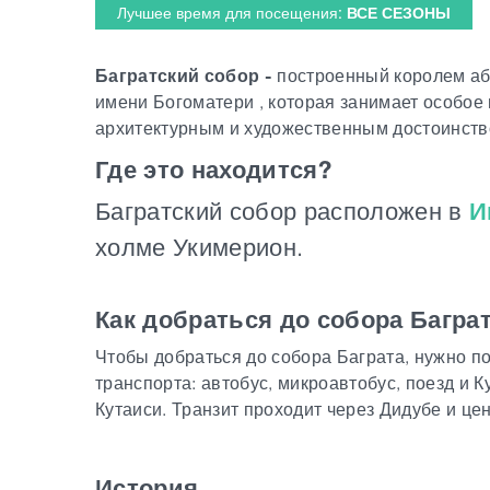
Лучшее время для посещения:
ВСЕ СЕЗОНЫ
Багратский собор -
построенный королем абха
имени Богоматери , которая занимает особое 
архитектурным и художественным достоинство
Где это находится?
Багратский собор расположен в
И
холме Укимерион.
Как добраться до собора Багра
Чтобы добраться до собора Баграта, нужно п
транспорта: автобус, микроавтобус, поезд и 
Кутаиси. Транзит проходит через Дидубе и це
История