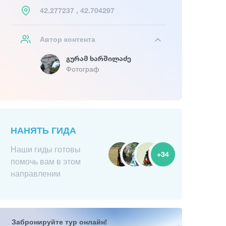
42.277237 , 42.704297
Автор контента
Გურამ Ხარშილაძე
Фотограф
НАНЯТЬ ГИДА
Наши гиды готовы
+34
помочь вам в этом
направлении
Забронируйте тур онлайн!