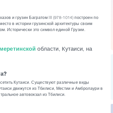
зов и грузин Багратом III (978-1014) построен по
место в истории грузинской архитектуры своим
м. Исторически это символ единой Грузии.
меретинской
области, Кутаиси, на
та?
осетить Кутаиси. Существуют различные виды
Кутаиси движутся из Тбилиси, Местии и Амбролаури в
нтральное автовокзал из Тбилиси.