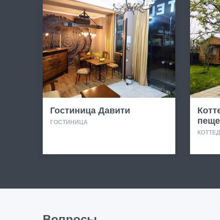
Гостиница Давити
Котт
пеще
ГОСТИНИЦА
КОТТЕ
Вопросы