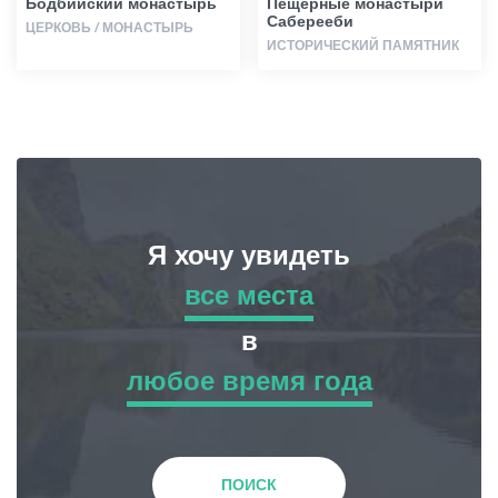
Бодбийский монастырь
Пещерные монастыри
Саберееби
ЦЕРКОВЬ / МОНАСТЫРЬ
ИСТОРИЧЕСКИЙ ПАМЯТНИК
Я хочу увидеть
все места
все места
в
любое время года
Приключенческий Тур
любое время года
Природа
Зима
ПОИСК