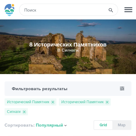
RUS
РЕГИСТРАЦИЯ
ВХОД
8 Исторических Памятников
В Сигнаги
Туры
Гостиницы
Фильтровать результаты
Транспорт
Исторический Памятник
Исторический Памятник
Сигнаги
Развлечения
Сортировать:
Популярный
Grid
Map
Гиды