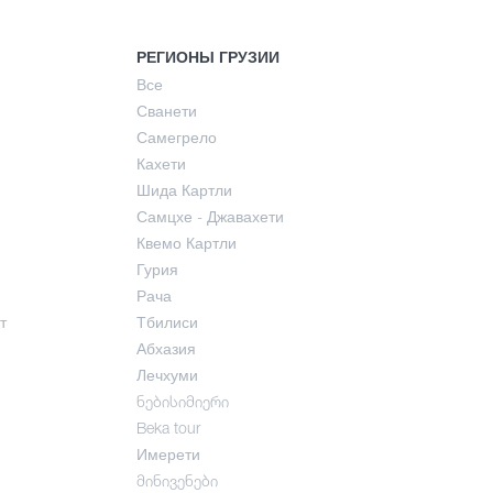
РЕГИОНЫ ГРУЗИИ
Все
Сванети
Самегрело
Кахети
Шида Картли
Самцхе - Джавахети
Квемо Картли
Гурия
Рача
т
Тбилиси
Абхазия
Лечхуми
ნებისიმიერი
Beka tour
Имерети
მინივენები