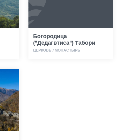
Богородица
("Дедагвтиса") Табори
ЦЕРКОВЬ / МОНАСТЫРЬ