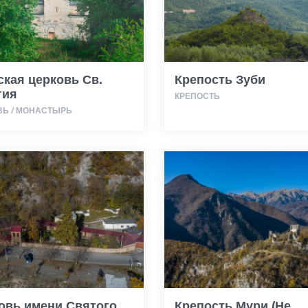
ская церковь Св.
Крепость Зуби
гия
КРЕПОСТЬ
ВЬ / МОНАСТЫРЬ
овь имени Святого
Крепость Мури (Не