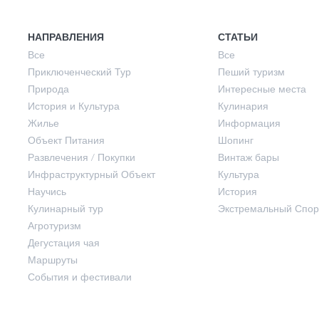
История и Культура
Лето
НАПРАВЛЕНИЯ
СТАТЬИ
Все
Все
Приключенческий Тур
Пеший туризм
Жилье
Осень
Природа
Интересные места
История и Культура
Кулинария
Жилье
Информация
Объект Питания
Объект Питания
Шопинг
Развлечения / Покупки
Винтаж бары
Инфраструктурный Объект
Культура
Развлечения / Покупки
Научись
История
Кулинарный тур
Экстремальный Спор
Инфраструктурный Объект
Агротуризм
Дегустация чая
Маршруты
Научись
События и фестивали