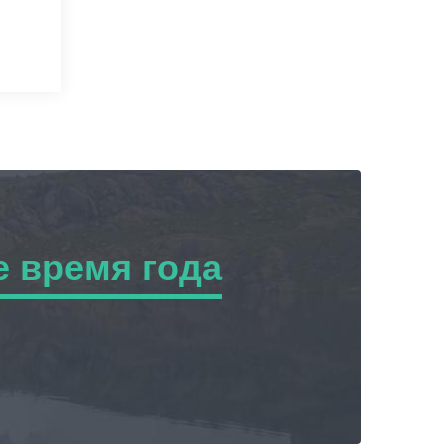
 время года
ремя года