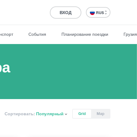
ВХОД
RUS
нспорт
События
Планирование поездки
Грузия
ра
Сортировать:
Популярный
Grid
Map