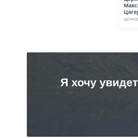
Макс
Цаге
ЦЕРКО
Я хочу увиде