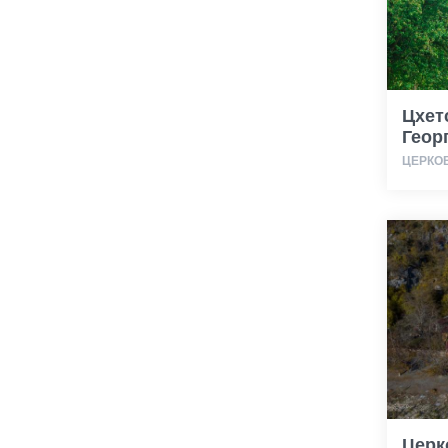
Цхет
Геор
ЦЕРКО
Церк