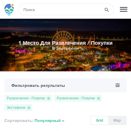
RUS
РЕГИСТРАЦИЯ
ВХОД
1 Место Для Развлечения / Покупки
В Зестафони
Туры
Гостиницы
Фильтровать результаты
Транспорт
Развлечения / Покупки
Развлечения / Покупки
Зестафони
Развлечения
Сортировать:
Популярный
Grid
Map
Гиды