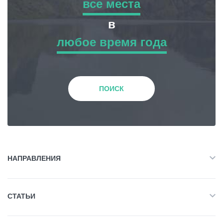
все места
все места
в
любое время года
Приключенческий Тур
любое время года
Природа
Зима
ПОИСК
История и Культура
Весна
Жилье
Лето
НАПРАВЛЕНИЯ
Объект Питания
Все
Осень
СТАТЬИ
Приключенческий Тур
Развлечения / Покупки