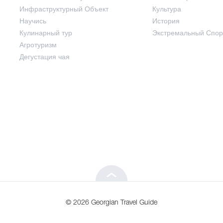
Инфраструктурный Объект
Культура
Развлечения / Покупки
Научись
История
Кулинарный тур
Экстремальный Спор
Инфраструктурный Объект
Агротуризм
Дегустация чая
Научись
Кулинарный тур
Агротуризм
Дегустация чая
© 2026 Georgian Travel Guide