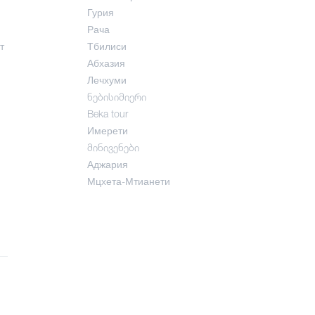
Гурия
Рача
т
Тбилиси
Абхазия
Лечхуми
ნებისიმიერი
Beka tour
Имерети
მინივენები
Аджария
Мцхета-Мтианети