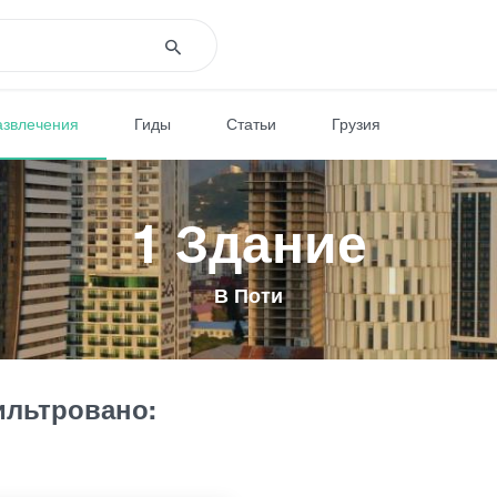
азвлечения
Гиды
Статьи
Грузия
1 Здание
В Поти
льтровано: