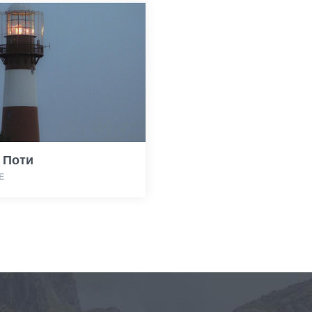
 Поти
Е