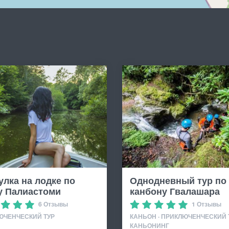
улка на лодке по
Однодневный тур по
у Палиастоми
канбону Гвалашара
6 Отзывы
1 Отзывы
ЮЧЕНЧЕСКИЙ ТУР
КАНЬОН · ПРИКЛЮЧЕНЧЕСКИЙ Т
КАНЬОНИНГ