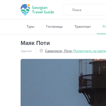
Туры
Гостиницы
Транспорт
Р
Маяк Поти
Здание
Самегрело, Поти
(Посмотреть на карте