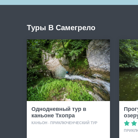
Туры В Самегрело
Однодневный тур в
Прог
каньоне Тхопра
озер
КАНЬОН · ПРИКЛЮЧЕНЧЕСКИЙ ТУР
ПРИКЛ