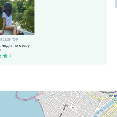
ЕСКИЙ ТУР
а лодке по озеру
и
6