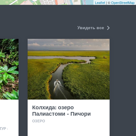
Leaflet
| ©
OpenStreetMap
2
Увидеть все
Колхида: озеро
Палиастоми - Пичори
ОЗЕРО
УР ·