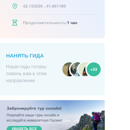
42.133226 , 41.661189
Продолжительность:
1 час
НАНЯТЬ ГИДА
Наши гиды готовы
+33
помочь вам в этом
направлении
Забронируйте тур онлайн!
Покупайте наши туры онлайн и
исследуйте невероятную Грузию!
УВИДЕТЬ ВСЕ