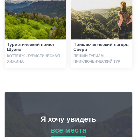
Статьи
Грузия
Туристический приют
Приключенческий лагерь
Шуано
Свери
КОТТЕДЖ · ТУРИСТИЧЕСКАЯ
ПЕШИЙ ТУРИЗМ ·
ХИЖИНА
ПРИКЛЮЧЕНЧЕСКИЙ ТУР
Я хочу увидеть
все места
все места