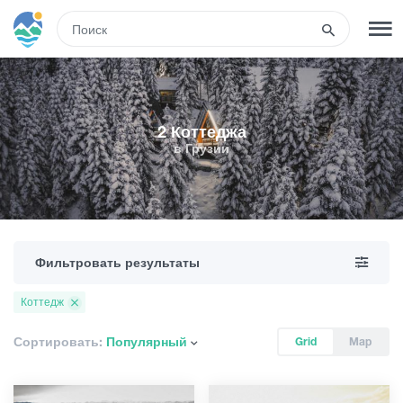
RUS
РЕГИСТРАЦИЯ
ВХОД
2 Коттеджа
в Грузии
Туры
Гостиницы
Фильтровать результаты
Транспорт
Коттедж
Развлечения
Сортировать:
Популярный
Grid
Map
Гиды