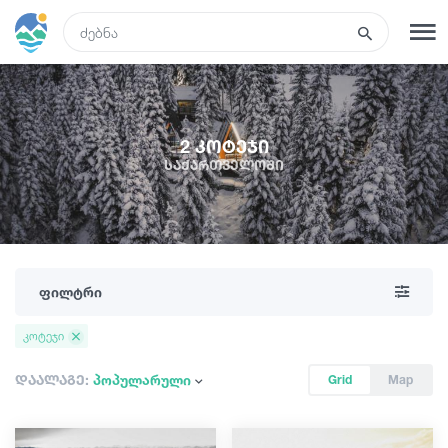
GEO
რეგისტრაცია
შესვლა
2 კოტეჯი
საქართველოში
ტურები
სასტუმროები
ფილტრი
ტრანსპორტი
კოტეჯი
რა ვნახოთ
დაალაგე:
პოპულარული
Grid
Map
გიდები