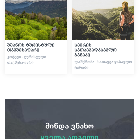
სტატიები
საქართველო
შუანოს ტურისტული
სვერის
თავშესაფარი
სათავგადასავლო
ბანაკი
ᲙᲝᲢᲔᲯᲘ · ᲢᲣᲠᲘᲡᲢᲣᲚᲘ
ᲚᲐᲨᲥᲠᲝᲑᲐ · ᲡᲐᲗᲐᲕᲒᲐᲓᲐᲡᲐᲕᲚᲝ
ᲗᲐᲕᲨᲔᲡᲐᲤᲐᲠᲘ
ᲢᲣᲠᲔᲑᲘ
მინდა ვნახო
ყველა ადგილი