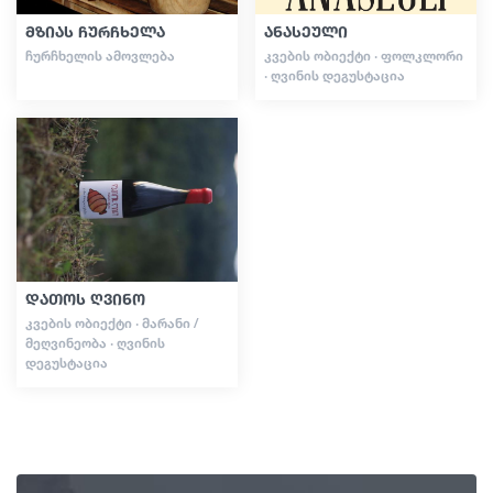
მზიას ჩურჩხელა
ანასეული
ᲩᲣᲠᲩᲮᲔᲚᲘᲡ ᲐᲛᲝᲕᲚᲔᲑᲐ
ᲙᲕᲔᲑᲘᲡ ᲝᲑᲘᲔᲥᲢᲘ · ᲤᲝᲚᲙᲚᲝᲠᲘ
· ᲦᲕᲘᲜᲘᲡ ᲓᲔᲒᲣᲡᲢᲐᲪᲘᲐ
დათოს ღვინო
ᲙᲕᲔᲑᲘᲡ ᲝᲑᲘᲔᲥᲢᲘ · ᲛᲐᲠᲐᲜᲘ /
ᲛᲔᲦᲕᲘᲜᲔᲝᲑᲐ · ᲦᲕᲘᲜᲘᲡ
ᲓᲔᲒᲣᲡᲢᲐᲪᲘᲐ