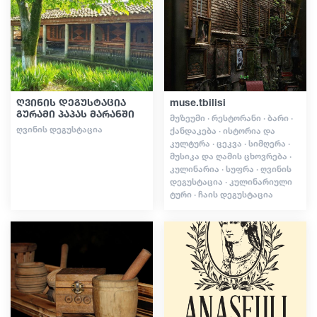
გიდები
სტატიები
ღვინის დეგუსტაცია
muse.tbilisi
გურამი პაპას მარანში
ᲛᲣᲖᲔᲣᲛᲘ · ᲠᲔᲡᲢᲝᲠᲐᲜᲘ · ᲑᲐᲠᲘ ·
ტრანსპორტი
ᲦᲕᲘᲜᲘᲡ ᲓᲔᲒᲣᲡᲢᲐᲪᲘᲐ
ᲥᲐᲜᲓᲐᲙᲔᲑᲐ · ᲘᲡᲢᲝᲠᲘᲐ ᲓᲐ
ᲙᲣᲚᲢᲣᲠᲐ · ᲪᲔᲙᲕᲐ · ᲡᲘᲛᲦᲔᲠᲐ ·
ᲛᲣᲡᲘᲙᲐ ᲓᲐ ᲦᲐᲛᲘᲡ ᲪᲮᲝᲕᲠᲔᲑᲐ ·
ᲙᲣᲚᲘᲜᲐᲠᲘᲐ · ᲡᲣᲤᲠᲐ · ᲦᲕᲘᲜᲘᲡ
ივენთები
ᲓᲔᲒᲣᲡᲢᲐᲪᲘᲐ · ᲙᲣᲚᲘᲜᲐᲠᲘᲣᲚᲘ
ᲢᲣᲠᲘ · ᲩᲐᲘᲡ ᲓᲔᲒᲣᲡᲢᲐᲪᲘᲐ
დაგეგმე მოგზაურობა
საქართველო