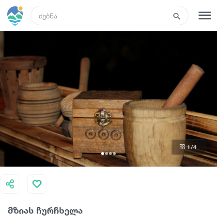
GEO
რეგისტრაცია
შესვლა
რა ვნახოთ
ტურები
1
/4
მარშრუტები
სასტუმროები
მზიას ჩურჩხელა
კვება და ღვინო