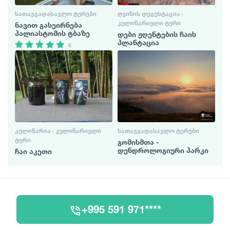
ᲡᲐᲗᲐᲕᲒᲐᲓᲐᲡᲐᲕᲚᲝ ᲢᲣᲠᲔᲑᲘ
ᲦᲕᲘᲜᲘᲡ ᲓᲔᲒᲣᲡᲢᲐᲪᲘᲐ ·
ᲙᲣᲚᲘᲜᲐᲠᲘᲣᲚᲘ ᲢᲣᲠᲘ
ნავით გასეირნება
პალიასტომის ტბაზე
დები ჟღენტების ჩაის
პლანტაცია
6
ᲙᲣᲚᲘᲜᲐᲠᲘᲐ · ᲙᲣᲚᲘᲜᲐᲠᲘᲣᲚᲘ
ᲡᲐᲗᲐᲕᲒᲐᲓᲐᲡᲐᲕᲚᲝ ᲢᲣᲠᲔᲑᲘ
ᲢᲣᲠᲘ
გომისმთა -
დენდროლოგიური პარკი
ჩაი აკეთი
+995 591 971****