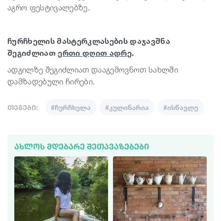
აგრო ფესტივალებზე.
ჩურჩხელის მასტერკლასების დაჯავშნა
შეგიძლიათ
ერთი დღით ადრე
.
ადგილზე შეგიძლიათ დააგემოვნოთ სახლში
დამზადებული ჩირები.
თეგები:
#ჩურჩხელა
#კულინარია
#ისწავლე
ᲐᲮᲚᲝᲡ ᲛᲓᲔᲑᲐᲠᲔ ᲨᲔᲗᲐᲕᲐᲖᲔᲑᲔᲑᲘ