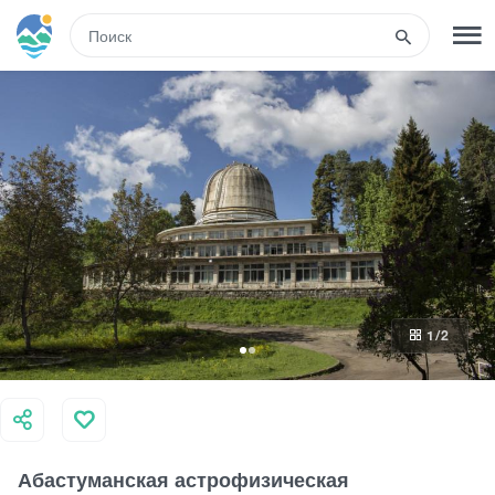
RUS
РЕГИСТРАЦИЯ
ВХОД
Туры
Гостиницы
1
/2
Транспорт
Развлечения
Абастуманская астрофизическая
Гиды