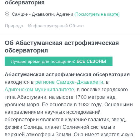
обсерватория
Самцхе - Джавахети, Адигени
(Посмотреть на карте)
Статьи
Природа
Инфраструктурный Объект
Грузия
Об Абастуманская астрофизическая
обсерватория
Лучшее время для посещения:
ВСЕ СЕЗОНЫ
Абастуманская астрофизическая обсерватория
находится в
регионе Самцхе-Джавахети
, в
Адигенском муниципалитете
, в поселке городского
типа Абастумани, на высоте 1700 метров над
уровнем моря. Ее основали в 1932 году. Основными
направлениями научных исследований
обсерватории являются изучение галактик, звезд,
физики Солнца, планет Солнечной системы и
верхней атмосферы Земли. Она имеет издательскую