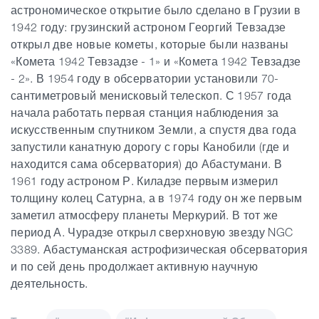
астрономическое открытие было сделано в Грузии в
1942 году: грузинский астроном Георгий Тевзадзе
открыл две новые кометы, которые были названы
«Комета 1942 Тевзадзе - 1» и «Комета 1942 Тевзадзе
- 2». В 1954 году в обсерватории установили 70-
сантиметровый менисковый телескоп. С 1957 года
начала работать первая станция наблюдения за
искусственным спутником Земли, а спустя два года
запустили канатную дорогу с горы Канобили (где и
находится сама обсерватория) до Абастумани. В
1961 году астроном Р. Киладзе первым измерил
толщину колец Сатурна, а в 1974 году он же первым
заметил атмосферу планеты Меркурий. В тот же
период А. Чурадзе открыл сверхновую звезду NGC
3389. Абастуманская астрофизическая обсерватория
и по сей день продолжает активную научную
деятельность.