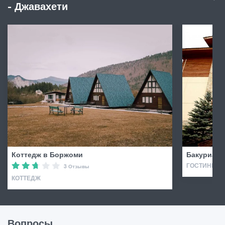
- Джавахети
Коттедж в Боржоми
Бакуриани
ГОСТИНИЦА 
3 Отзывы
КОТТЕДЖ
Вопросы