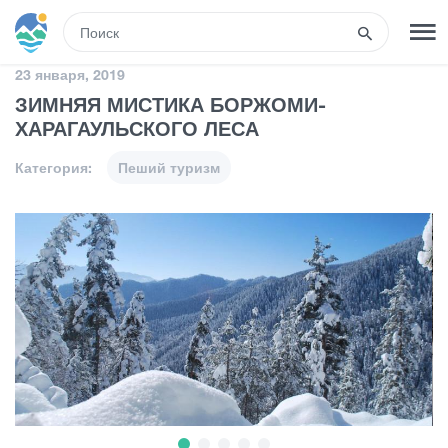
RUS
23 января, 2019
ЗИМНЯЯ МИСТИКА БОРЖОМИ-
РЕГИСТРАЦИЯ
ВХОД
ХАРАГАУЛЬСКОГО ЛЕСА
Категория:
Пеший туризм
Туры
Гостиницы
Транспорт
Развлечения
Гиды