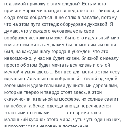
год зимой прихожу с этим следом? Есть много
причин: Боржоми находится недалеко от Тбилиси, и
сюда легко добраться, я не сплю в палатке, потому
что на этом пути коттедж оборудован духовкой,
Я
думаю, что у каждого человека есть свое
воображение, каким может быть его идеальный мир,
и мы хотим жить там, каким бы немыслимым он ни
был, на каждом шагу города я убежден, что это
невозможно, у нас не будет жизни, близкой к идеалу,
просто об этом будет мечтать вся жизнь и с этой
мечтой я умру здесь ... Вот все для меня в этом лесу
идеально Идеально подобранный с белой одеждой,
зелеными и удивительными душистыми деревьями,
которые твердо и твердо стоят здесь, в этой
сказочно-питательной атмосфере, их солнце светит
на небеса, а белая одежда иногда переливается
золотыми оттенками. в то время как я
маленький кусочек этого мира, чуть-чуть один из них,
я прохожу свои неровные постельные