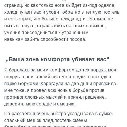
страниц, но как только нога выйдет из-под одеяла,
холод пугает вас и уходит обратно в теплую постель,
и есть страх, что больше некуда идти . Больше не
быть в тонусе, страх забить базовых навыков,
умения присоединиться к утраченным
навыкам,забить способности похода.
„
Ваша зона комфорта убивает вас
“
Я боролась за моим комфортом до тех пор,как моя
подруга написавший письмо,что идёт в походу в
парке Боржоми-Харагаули на два дня и приглсила
мне тоже, я провел всю ночь в борьбе против
противоположных мыслей и принял решение,
доверить мою сердце и емоцию.
На рассвете я очень быстро укладывала в сумке:
спальный мешок,плед
,
постель,смены
белья,ботынки
,посуду
,стакан,ложку,тарельку и