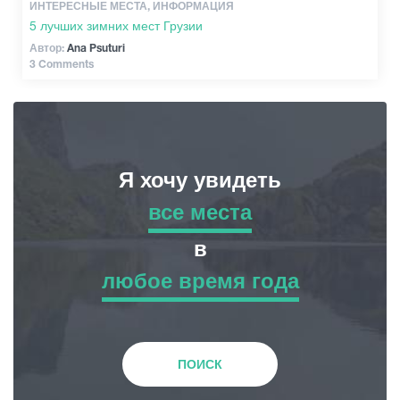
ИНТЕРЕСНЫЕ МЕСТА, ИНФОРМАЦИЯ
5 лучших зимних мест Грузии
Автор:
Ana Psuturi
3 Comments
Я хочу увидеть
все места
все места
в
любое время года
Приключенческий Тур
любое время года
Природа
Зима
ПОИСК