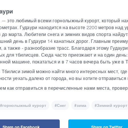
даури
и
—
это
любимый
всеми горнолыжный курорт, который нах
ометрах. Гудаури находится на высоте 2200 метров над у
 до марта. Любители снега и зимних видов спорта найду
шний день в Гудаури 14 канатных дорог. Главным преиму
, а также - разнообразие трасс. Благодаря этому Гудау
х для тбилисцев. Сюда часто приезжают и на один день:
нной машине, покататься и в 7 часов вечера быть уже в 
 Тбилиси зимой можно найти много интересных мест, где 
ости уехать далеко от города, но вы хотите отправиться 
ем как отправиться в перечисленные нами места, проверь
#горнолыжный курорт
#Снег
#зима
#Зимний курорт
Share on Facebook
Share on Twitter