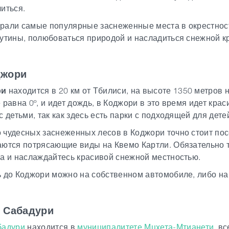
иться.
али самые популярные заснеженные места в окрестностя
утины, полюбоваться природой и насладиться снежной к
джори
ри
находится в 20 км от Тбилиси, на высоте 1350 метров
 равна 0º, и идет дождь, в Коджори в это время идет кра
с детьми, так как здесь есть парки с подходящей для дет
чудесных заснеженных лесов в Коджори точно стоит посе
ются потрясающие виды на Квемо Картли. Обязательно т
а и наслаждайтесь красивой снежной местностью.
 до Коджори можно на собственном автомобиле, либо на 
с Сабадури
бадури
находится в
муниципалитете Мцхета-Мтианети
, в