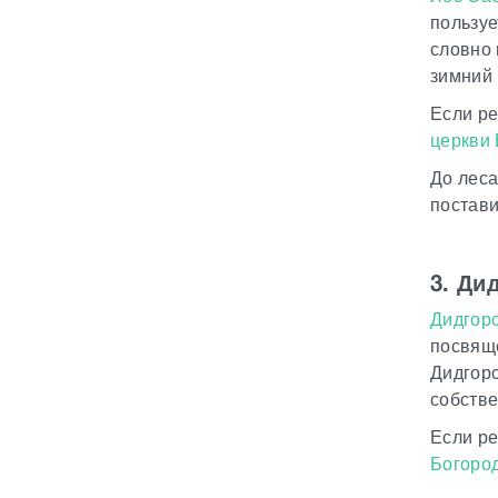
пользуе
словно 
зимний 
Если ре
церкви
До леса
постави
3. Ди
Дидгор
посвяще
Дидгорс
собств
Если ре
Богоро