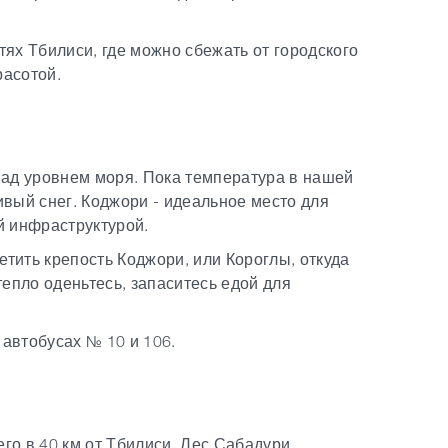
х Тбилиси, где можно сбежать от городского
расотой.
 над уровнем моря. Пока температура в нашей
сивый снег. Коджори - идеальное место для
ей инфраструктурой.
тить крепость Коджори, или Короглы, откуда
епло оденьтесь, запаситесь едой для
автобусах № 10 и 106.
сего в 40 км от Тбилиси. Лес Сабадури