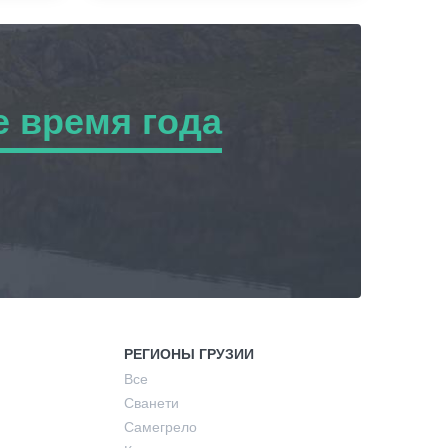
 время года
ремя года
РЕГИОНЫ ГРУЗИИ
Все
Сванети
Самегрело