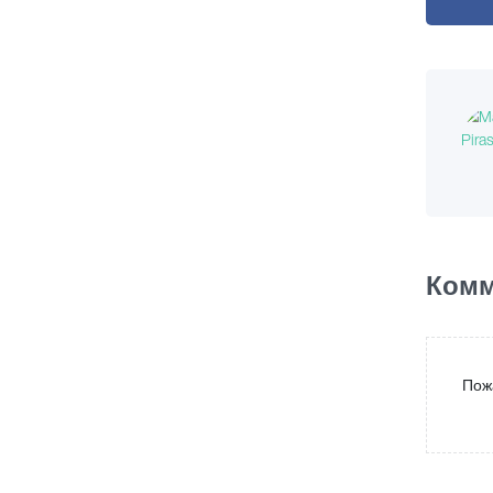
Комм
Пож