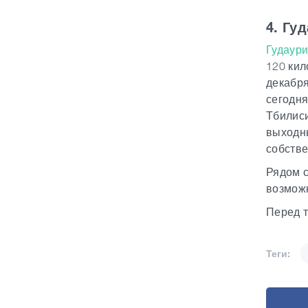
4. Гу
Гудаур
120 кил
декабря
сегодня
Тбилиси
выходны
собстве
Рядом с
возможн
Перед т
Теги: