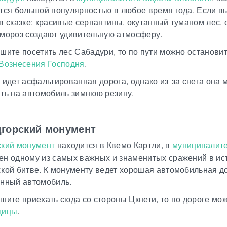
тся большой популярностью в любое время года. Если вы
в сказке: красивые серпантины, окутанный туманом лес,
мороз создают удивительную атмосферу.
шите посетить лес Сабадури, то по пути можно останови
 Вознесения Господня
.
 идет асфальтированная дорога, однако из-за снега она
ть на автомобиль зимнюю резину.
дгорский монумент
ский монумент
находится в Квемо Картли, в
муниципалите
н одному из самых важных и знаменитых сражений в ист
кой битве. К монументу ведет хорошая автомобильная дор
енный автомобиль.
шите приехать сюда со стороны Цкнети, то по дороге мо
дицы
.