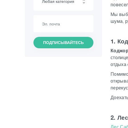
Любая категория
повесел
Мы выбр
Пеший туризм
шума, р
Интересные места
1. Ко
Кулинария
ПОДПИСЫВАЙТЕСЬ
Коджо
Информация
столице
отдыха 
Шопинг
Помимо 
открыва
Винтаж бары
перекус
Культура
Доехать
История
2. Ле
Экстремальный Спорт
Лес Са