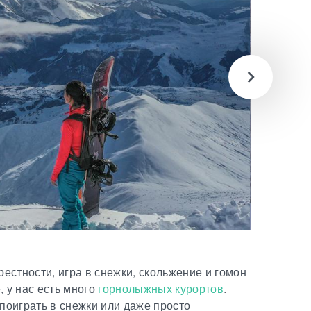
естности, игра в снежки, скольжение и гомон
, у нас есть много
горнолыжных курортов
.
 поиграть в снежки или даже просто